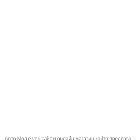
Абонирай се
Бъди първия който ще ознае за всичките ни промоции.
Авто Мол е уеб сайт и онлайн магазин който предлага