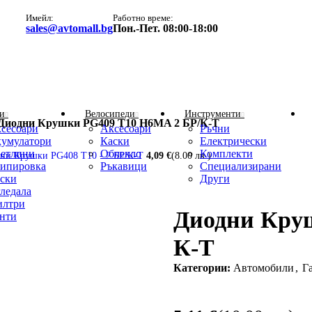
Имейл:
Работно време:
sales@avtomall.bg
Пон.-Пет. 08:00-18:00
и
Велосипеди
Инструменти
Диодни Крушки PG409 Т10 H6MA 2 БР/К-Т
сесоари
Аксесоари
Ръчни
умулатори
Каски
Електрически
етлини
Облекло
Комплекти
ни Крушки PG408 Т10 - 2 БР/К-Т
ипировка
Ръкавици
Специализирани
ски
Други
ледала
лтри
Диодни Кру
нти
К-Т
Категории:
Автомобили
,
Г