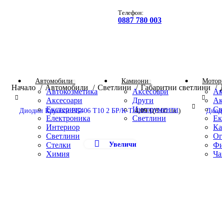
Tелефон:
0887 780 003
Каталог
Автомобили
Камиони
Мотор
Начало
Автомобили
Светлини
Габаритни светлини
Автокозметика
Аксесоари
Ак
Аксесоари
Други
Ак
Екстериор
Инструменти
Св
Диодни Крушки PG406 Т10 2 БР/К-Т
Диод
Електроника
Светлини
Ек
Интериор
Ка
Светлини
Ог
Увеличи
Стелки
Фи
Химия
Ча