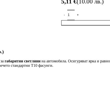
€
.)
 за
габаритни светлини
на автомобила. Осигуряват ярка и равн
вечето стандартни T10 фасунги.