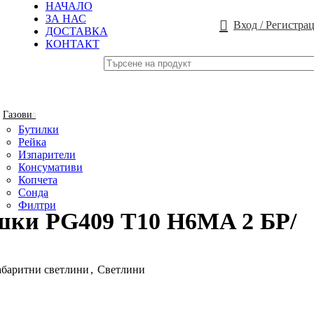
НАЧАЛО
ЗА НАС
Вход / Регистра
ДОСТАВКА
КОНТАКТ
Газови
Бутилки
Рейка
Изпарители
Консумативи
Копчета
Сонда
Филтри
шки PG409 Т10 H6MA 2 БР/
абаритни светлини
,
Светлини