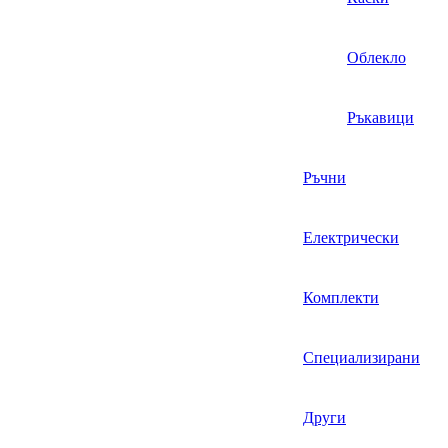
Облекло
Ръкавици
Ръчни
Електрически
Комплекти
Специализирани
Други