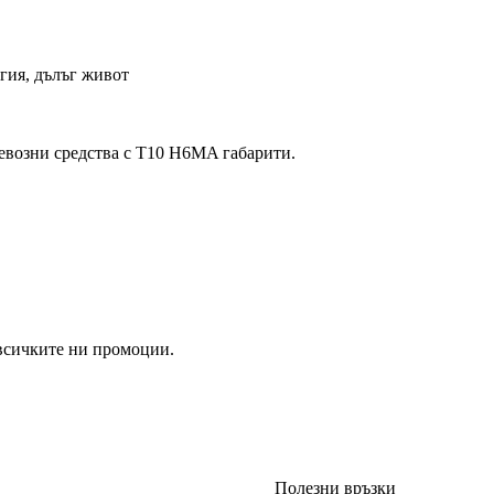
гия, дълъг живот
ревозни средства с T10 H6MA габарити.
 всичките ни промоции.
Полезни връзки