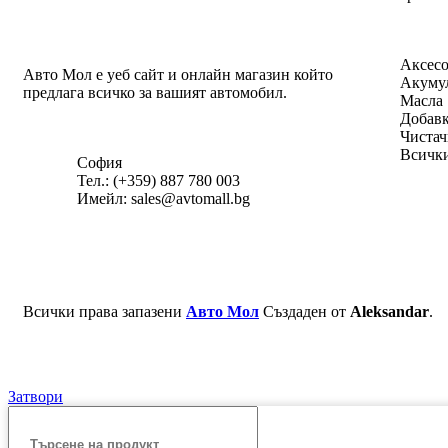
Аксес
Авто Мол е уеб сайт и онлайн магазин който
Акуму
предлага всичко за вашият автомобил.
Масла
Добав
Чистач
Всичк
София
Тел.: (+359) 887 780 003
Имейл: sales@avtomall.bg
Всички права запазени
Авто Мол
Създаден от
Aleksandar
.
Затвори