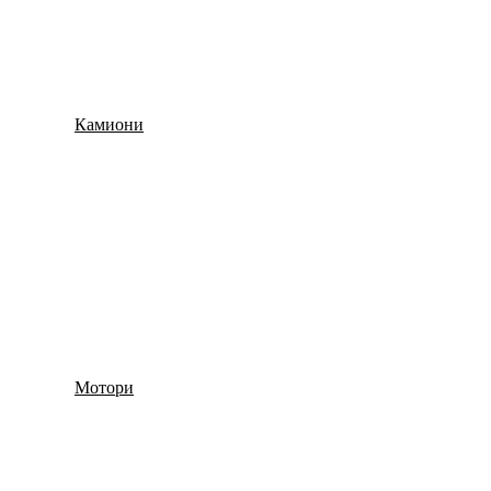
Камиони
Мотори