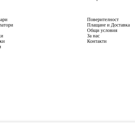
оари
Поверителност
латори
Плащане и Доставка
Общи условия
ки
За нас
ки
Контакти
и