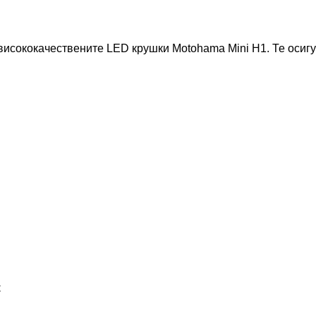
исококачествените LED крушки Motohama Mini H1. Те осигу
C