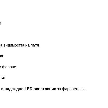
и
а видимостта на пътя
ия
ни фарове
къл
 и надеждно LED осветление
за фаровете си.