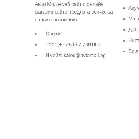
Авто Мол е уеб сайт и онлайн
Аку
магазин който предлага всичко за
Мас
вашият автомобил.
Доб
София
Чист
Тел.: (+359) 887 780 003
Вси
Имейл: sales@avtomall.bg
Всички права запазени
Авто Мол
Създаден от
Aleksand
Ние използваме бисквитки, за да подобрим вашето изживява
Още информация
Съгласен