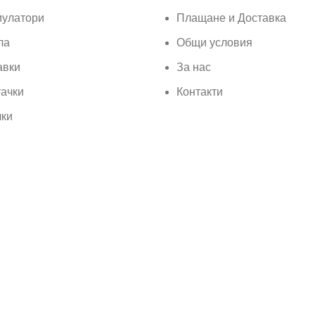
мулатори
Плащане и Доставка
ла
Общи условия
авки
За нас
ачки
Контакти
чки
ar
.
не на нашия уебсайт. Разглеждайки този уебсайт, вие се съ