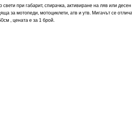
 свети при габарит, спирачка, активиране на ляв или десен
яща за мотопеди, мотоциклети, атв и утв. Мигачът се отлич
см , цената е за 1 брой.