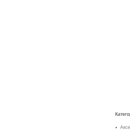
Абонирай се
Бъди първия който ще ознае за всичките ни
Катего
Акс