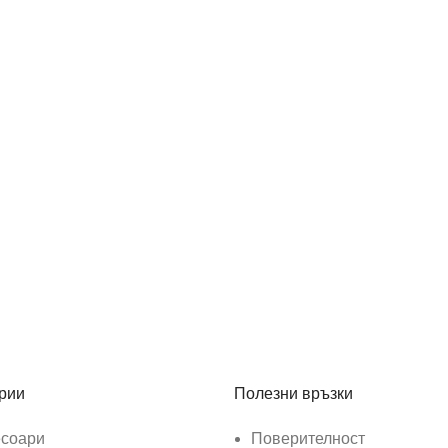
 промоции.
рии
Полезни връзки
есоари
Поверителност