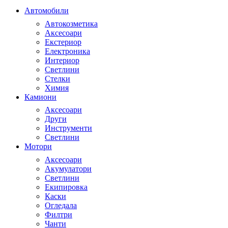
Автомобили
Автокозметика
Аксесоари
Екстериор
Електроника
Интериор
Светлини
Стелки
Химия
Камиони
Аксесоари
Други
Инструменти
Светлини
Мотори
Аксесоари
Акумулатори
Светлини
Екипировка
Каски
Огледала
Филтри
Чанти