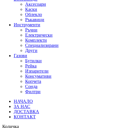
Аксесоари
Каски
Облекло
Ръкавици
Инструменти
Ръчни
Електрически
Комплекти
Специализирани
Други
Газови
Бутилки
Рейка
Изпарители
Консумативи
Копчета
Сонда
Филтри
НАЧАЛО
ЗА НАС
ДОСТАВКА
КОНТАКТ
Количка