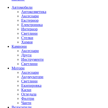
Автомобили
Автокозметика
Аксесоари
Екстериор
Електроника
Интериор
Светлини
Стелки
Химия
Камиони
Аксесоари
Други
Инструменти
Светлини
Мотори
Аксесоари
Акумулатори
Светлини
Екипировка
Каски
Огледала
Филтри
Чанти
Велосипеди