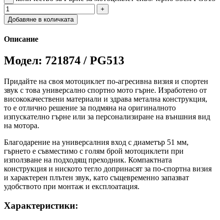
Добавяне в количката
Описание
Модел: 721874 / PG513
Придайте на своя мотоциклет по-агресивна визия и спортен
звук с това универсално спортно мото гърне. Изработено от
висококачествени материали и здрава метална конструкция,
то е отлично решение за подмяна на оригиналното
изпускателно гърне или за персонализиране на външния вид
на мотора.
Благодарение на универсалния вход с диаметър 51 мм,
гърнето е съвместимо с голям брой мотоциклети при
използване на подходящ преходник. Компактната
конструкция и ниското тегло допринасят за по-спортна визия
и характерен плътен звук, като същевременно запазват
удобството при монтаж и експлоатация.
Характеристики: