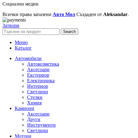
Социални медии
Всички права запазени
Авто Мол
Създаден от
Aleksandar
.
Затвори
Search
Меню
Каталог
Автомобили
Автокозметика
Аксесоари
Екстериор
Електроника
Интериор
Светлини
Стелки
Химия
Камиони
Аксесоари
Други
Инструменти
Светлини
Мотори