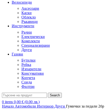
Велосипеди
Аксесоари
Каски
Облекло
Ръкавици
Инструменти
Ръчни
Електрически
Комплекти
Специализирани
Други
Газови
Бутилки
Рейка
Изпарители
Консумативи
Копчета
Сонда
Филтри
Search
0
items
0,00
€
(0.00 лв.)
Начало
Автомобили
Интериор
Други
Гумички за педали 2бр