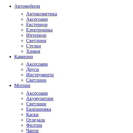
Автомобили
Автокозметика
Аксесоари
Екстериор
Електроника
Интериор
Светлини
Стелки
Химия
Камиони
Аксесоари
Други
Инструменти
Светлини
Мотори
Аксесоари
Акумулатори
Светлини
Екипировка
Каски
Огледала
Филтри
Чанти