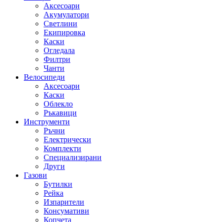
Аксесоари
Акумулатори
Светлини
Екипировка
Каски
Огледала
Филтри
Чанти
Велосипеди
Аксесоари
Каски
Облекло
Ръкавици
Инструменти
Ръчни
Електрически
Комплекти
Специализирани
Други
Газови
Бутилки
Рейка
Изпарители
Консумативи
Копчета