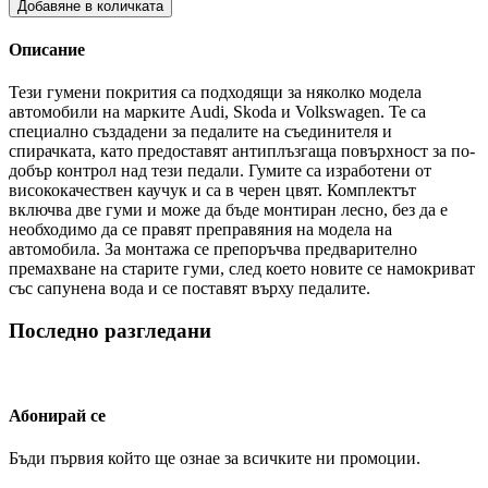
Добавяне в количката
Описание
Тези гумени покрития са подходящи за няколко модела
автомобили на марките Audi, Skoda и Volkswagen. Те са
специално създадени за педалите на съединителя и
спирачката, като предоставят антиплъзгаща повърхност за по-
добър контрол над тези педали. Гумите са изработени от
висококачествен каучук и са в черен цвят. Комплектът
включва две гуми и може да бъде монтиран лесно, без да е
необходимо да се правят преправяния на модела на
автомобила. За монтажа се препоръчва предварително
премахване на старите гуми, след което новите се намокриват
със сапунена вода и се поставят върху педалите.
Последно разгледани
Абонирай се
Бъди първия който ще ознае за всичките ни промоции.