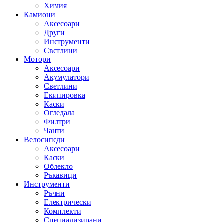
Химия
Камиони
Аксесоари
Други
Инструменти
Светлини
Мотори
Аксесоари
Акумулатори
Светлини
Екипировка
Каски
Огледала
Филтри
Чанти
Велосипеди
Аксесоари
Каски
Облекло
Ръкавици
Инструменти
Ръчни
Електрически
Комплекти
Специализирани