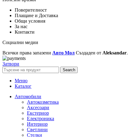
Поверителност
Плащане и Доставка
Общи условия
За нас
Контакти
Социални медии
Всички права запазени
Авто Мол
Създаден от
Aleksandar
.
Затвори
Search
Меню
Каталог
Автомобили
Автокозметика
Аксесоари
Екстериор
Електроника
Интериор
Светлини
Стелки