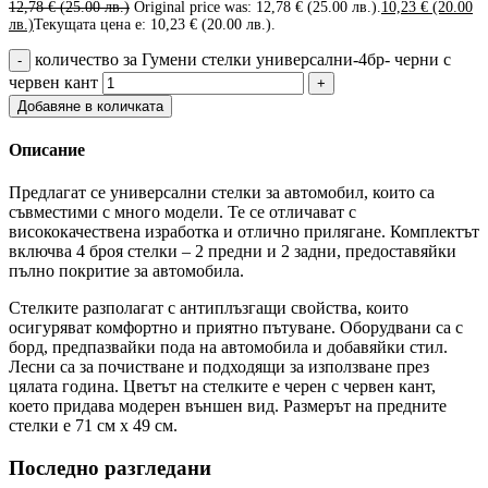
12,78
€
(25.00 лв.)
Original price was: 12,78 € (25.00 лв.).
10,23
€
(20.00
лв.)
Текущата цена е: 10,23 € (20.00 лв.).
количество за Гумени стелки универсални-4бр- черни с
червен кант
Добавяне в количката
Описание
Предлагат се универсални стелки за автомобил, които са
съвместими с много модели. Те се отличават с
висококачествена изработка и отлично прилягане. Комплектът
включва 4 броя стелки – 2 предни и 2 задни, предоставяйки
пълно покритие за автомобила.
Стелките разполагат с антиплъзгащи свойства, които
осигуряват комфортно и приятно пътуване. Оборудвани са с
борд, предпазвайки пода на автомобила и добавяйки стил.
Лесни са за почистване и подходящи за използване през
цялата година. Цветът на стелките е черен с червен кант,
което придава модерен външен вид. Размерът на предните
стелки е 71 см х 49 см.
Последно разгледани