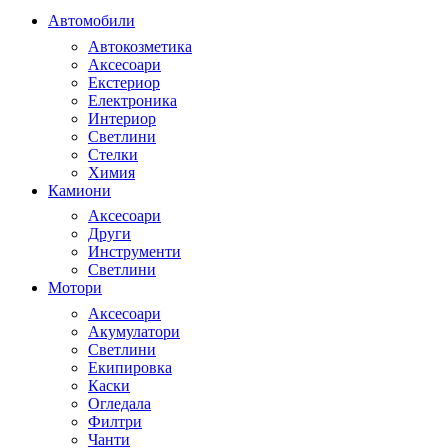
Автомобили
Автокозметика
Аксесоари
Екстериор
Електроника
Интериор
Светлини
Стелки
Химия
Камиони
Аксесоари
Други
Инструменти
Светлини
Мотори
Аксесоари
Акумулатори
Светлини
Екипировка
Каски
Огледала
Филтри
Чанти