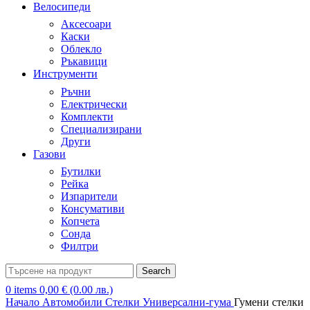
Велосипеди
Аксесоари
Каски
Облекло
Ръкавици
Инструменти
Ръчни
Електрически
Комплекти
Специализирани
Други
Газови
Бутилки
Рейка
Изпарители
Консумативи
Копчета
Сонда
Филтри
Search
0
items
0,00
€
(0.00 лв.)
Начало
Автомобили
Стелки
Универсални-гума
Гумени стелки