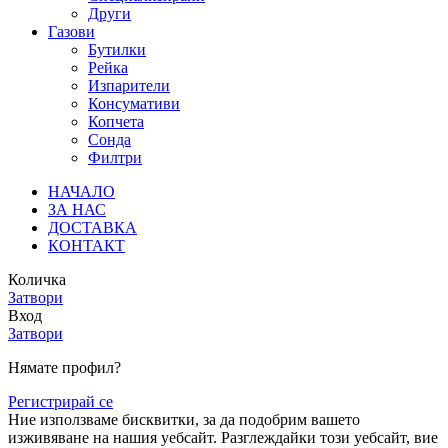
Други
Газови
Бутилки
Рейка
Изпарители
Консумативи
Копчета
Сонда
Филтри
НАЧАЛО
ЗА НАС
ДОСТАВКА
КОНТАКТ
Количка
Затвори
Вход
Затвори
Нямате профил?
Регистрирай се
Ние използваме бисквитки, за да подобрим вашето
изживяване на нашия уебсайт. Разглеждайки този уебсайт, вие