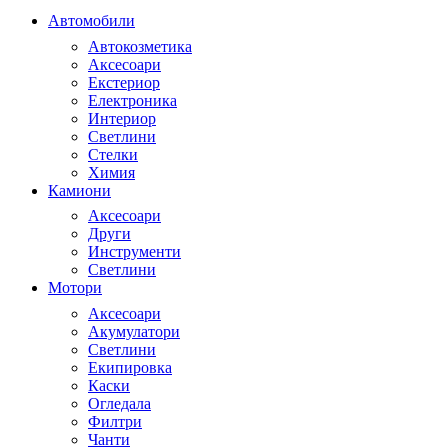
Автомобили
Автокозметика
Аксесоари
Екстериор
Електроника
Интериор
Светлини
Стелки
Химия
Камиони
Аксесоари
Други
Инструменти
Светлини
Мотори
Аксесоари
Акумулатори
Светлини
Екипировка
Каски
Огледала
Филтри
Чанти