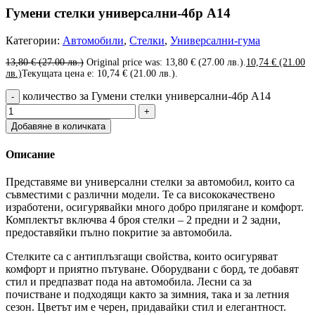
Гумени стелки универсални-4бр А14
Категории:
Автомобили
,
Стелки
,
Универсални-гума
13,80
€
(27.00 лв.)
Original price was: 13,80 € (27.00 лв.).
10,74
€
(21.00
лв.)
Текущата цена е: 10,74 € (21.00 лв.).
количество за Гумени стелки универсални-4бр А14
Добавяне в количката
Описание
Представяме ви универсални стелки за автомобил, които са
съвместими с различни модели. Те са висококачествено
изработени, осигурявайки много добро прилягане и комфорт.
Комплектът включва 4 броя стелки – 2 предни и 2 задни,
предоставяйки пълно покритие за автомобила.
Стелките са с антиплъзгащи свойства, които осигуряват
комфорт и приятно пътуване. Оборудвани с борд, те добавят
стил и предпазват пода на автомобила. Лесни са за
почистване и подходящи както за зимния, така и за летния
сезон. Цветът им е черен, придавайки стил и елегантност.