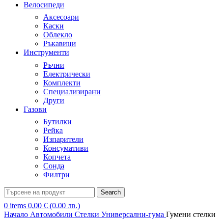
Велосипеди
Аксесоари
Каски
Облекло
Ръкавици
Инструменти
Ръчни
Електрически
Комплекти
Специализирани
Други
Газови
Бутилки
Рейка
Изпарители
Консумативи
Копчета
Сонда
Филтри
Search
0
items
0,00
€
(0.00 лв.)
Начало
Автомобили
Стелки
Универсални-гума
Гумени стелки