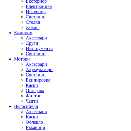
Екстериор
Електроника
Интериор
Светлини
Стелки
Химия
Камиони
Аксесоари
Други
Инструменти
Светлини
Мотори
Аксесоари
Акумулатори
Светлини
Екипировка
Каски
Огледала
Филтри
Чанти
Велосипеди
Аксесоари
Каски
Облекло
Ръкавици