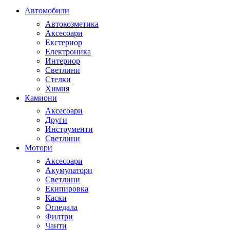
Автомобили
Автокозметика
Аксесоари
Екстериор
Електроника
Интериор
Светлини
Стелки
Химия
Камиони
Аксесоари
Други
Инструменти
Светлини
Мотори
Аксесоари
Акумулатори
Светлини
Екипировка
Каски
Огледала
Филтри
Чанти