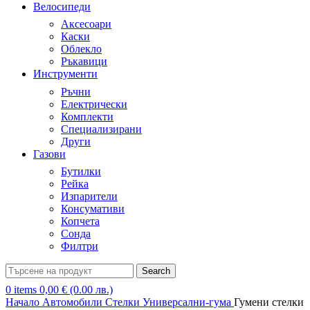
Велосипеди
Аксесоари
Каски
Облекло
Ръкавици
Инструменти
Ръчни
Електрически
Комплекти
Специализирани
Други
Газови
Бутилки
Рейка
Изпарители
Консумативи
Копчета
Сонда
Филтри
Search
0
items
0,00
€
(0.00 лв.)
Начало
Автомобили
Стелки
Универсални-гума
Гумени стелки