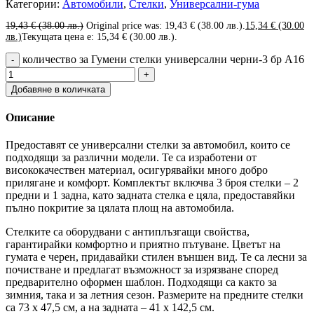
Категории:
Автомобили
,
Стелки
,
Универсални-гума
19,43
€
(38.00 лв.)
Original price was: 19,43 € (38.00 лв.).
15,34
€
(30.00
лв.)
Текущата цена е: 15,34 € (30.00 лв.).
количество за Гумени стелки универсални черни-3 бр А16
Добавяне в количката
Описание
Предоставят се универсални стелки за автомобил, които се
подходящи за различни модели. Те са изработени от
висококачествен материал, осигурявайки много добро
прилягане и комфорт. Комплектът включва 3 броя стелки – 2
предни и 1 задна, като задната стелка е цяла, предоставяйки
пълно покритие за цялата площ на автомобила.
Стелките са оборудвани с антиплъзгащи свойства,
гарантирайки комфортно и приятно пътуване. Цветът на
гумата е черен, придавайки стилен външен вид. Те са лесни за
почистване и предлагат възможност за изрязване според
предварително оформен шаблон. Подходящи са както за
зимния, така и за летния сезон. Размерите на предните стелки
са 73 х 47,5 см, а на задната – 41 х 142,5 см.