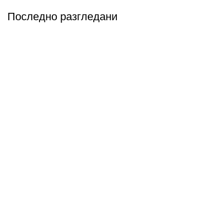
Последно разгледани
Абонирай се
Бъди първия който ще ознае за всичките ни промоции.