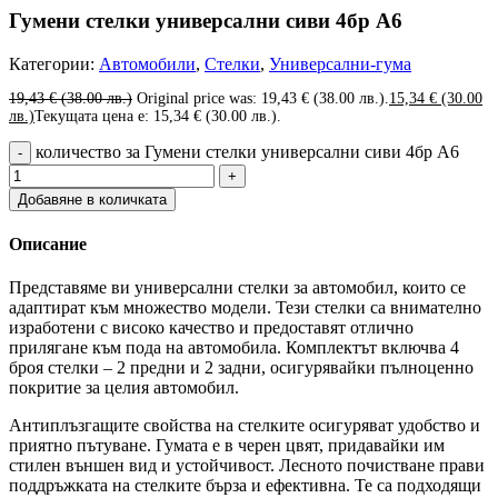
Гумени стелки универсални сиви 4бр А6
Категории:
Автомобили
,
Стелки
,
Универсални-гума
19,43
€
(38.00 лв.)
Original price was: 19,43 € (38.00 лв.).
15,34
€
(30.00
лв.)
Текущата цена е: 15,34 € (30.00 лв.).
количество за Гумени стелки универсални сиви 4бр А6
Добавяне в количката
Описание
Представяме ви универсални стелки за автомобил, които се
адаптират към множество модели. Тези стелки са внимателно
изработени с високо качество и предоставят отлично
прилягане към пода на автомобила. Комплектът включва 4
броя стелки – 2 предни и 2 задни, осигурявайки пълноценно
покритие за целия автомобил.
Антиплъзгащите свойства на стелките осигуряват удобство и
приятно пътуване. Гумата е в черен цвят, придавайки им
стилен външен вид и устойчивост. Лесното почистване прави
поддръжката на стелките бърза и ефективна. Те са подходящи