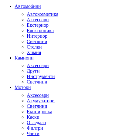
Автомобили
Автокозметика
Аксесоари
Екстериор
Електроника
Интериор
Светлини
Стелки
Химия
Камиони
Аксесоари
Други
Инструменти
Светлини
Мотори
Аксесоари
Акумулатори
Светлини
Екипировка
Каски
Огледала
Филтри
Чанти