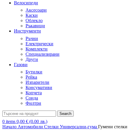
Велосипеди
Аксесоари
Каски
Облекло
Ръкавици
Инструменти
Ръчни
Електрически
Комплекти
Специализирани
Други
Газови
Бутилки
Рейка
Изпарители
Консумативи
Копчета
Сонда
Филтри
Search
0
items
0,00
€
(0.00 лв.)
Начало
Автомобили
Стелки
Универсални-гума
Гумени стелки