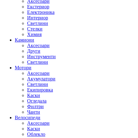
Аксесоари
Екстериор
Електроника
Интериор
Светлини
Стелки
Химия
Камиони
Аксесоари
Други
Инструменти
Светлини
Мотори
Аксесоари
Акумулатори
Светлини
Екипировка
Каски
Огледала
Филтри
Чанти
Велосипеди
Аксесоари
Каски
Облекло