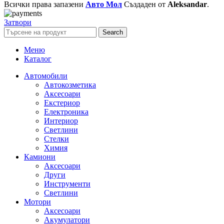
Всички права запазени
Авто Мол
Създаден от
Aleksandar
.
Затвори
Search
Меню
Каталог
Автомобили
Автокозметика
Аксесоари
Екстериор
Електроника
Интериор
Светлини
Стелки
Химия
Камиони
Аксесоари
Други
Инструменти
Светлини
Мотори
Аксесоари
Акумулатори