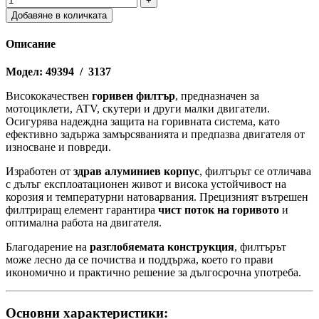
Добавяне в количката
Описание
Модел: 49394 / 3137
Висококачествен
горивен филтър
, предназначен за
мотоциклети, ATV, скутери и други малки двигатели.
Осигурява надеждна защита на горивната система, като
ефективно задържа замърсяванията и предпазва двигателя от
износване и повреди.
Изработен от
здрав алуминиев корпус
, филтърът се отличава
с дълъг експлоатационен живот и висока устойчивост на
корозия и температурни натоварвания. Прецизният вътрешен
филтриращ елемент гарантира
чист поток на горивото
и
оптимална работа на двигателя.
Благодарение на
разглобяемата конструкция
, филтърът
може лесно да се почиства и поддържа, което го прави
икономично и практично решение за дългосрочна употреба.
Основни характеристики: