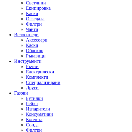
Светлини
Екипировка
Каски
Огледала
Филтри
Чанти
Велосипеди
Аксесоари
Каски
Облекло
Ръкавици
Инструменти
Ръчни
Електрически
Комплекти
Специализирани
Други
Газови
Бутилки
Рейка
Изпарители
Консумативи
Копчета
Сонда
Филтри