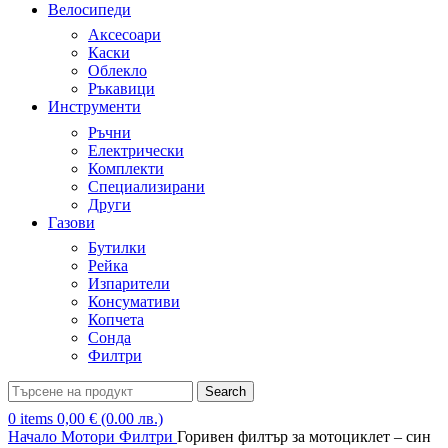
Велосипеди
Аксесоари
Каски
Облекло
Ръкавици
Инструменти
Ръчни
Електрически
Комплекти
Специализирани
Други
Газови
Бутилки
Рейка
Изпарители
Консумативи
Копчета
Сонда
Филтри
Search
0
items
0,00
€
(0.00 лв.)
Начало
Мотори
Филтри
Горивен филтър за мотоциклет – син