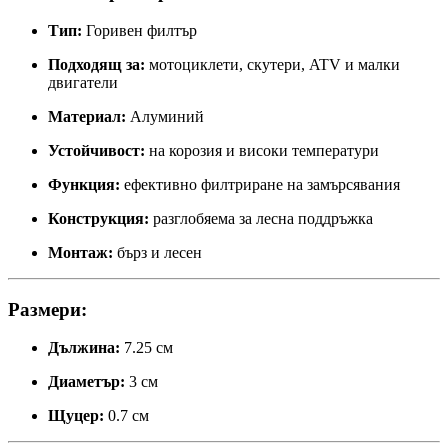
Тип:
Горивен филтър
Подходящ за:
мотоциклети, скутери, ATV и малки
двигатели
Материал:
Алуминий
Устойчивост:
на корозия и високи температури
Функция:
ефективно филтриране на замърсявания
Конструкция:
разглобяема за лесна поддръжка
Монтаж:
бърз и лесен
Размери:
Дължина:
7.25 см
Диаметър:
3 см
Щуцер:
0.7 см