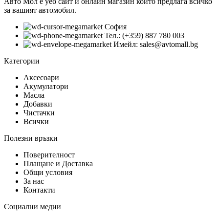
Авто Мол е уеб сайт и онлайн магазин който предлага всичко
за вашият автомобил.
София
Тел.: (+359) 887 780 003
Имейл: sales@avtomall.bg
Категории
Аксесоари
Акумулатори
Масла
Добавки
Чистачки
Всички
Полезни връзки
Поверителност
Плащане и Доставка
Общи условия
За нас
Контакти
Социални медии