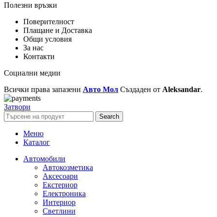
Полезни връзки
Поверителност
Плащане и Доставка
Общи условия
За нас
Контакти
Социални медии
Всички права запазени
Авто Мол
Създаден от
Aleksandar
.
Затвори
Search
Меню
Каталог
Автомобили
Автокозметика
Аксесоари
Екстериор
Електроника
Интериор
Светлини