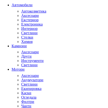
Автомобили
Автокозметика
Аксесоари
Екстериор
Електроника
Интериор
Светлини
Стелки
Химия
Камиони
Аксесоари
Други
Инструменти
Светлини
Мотори
Аксесоари
Акумулатори
Светлини
Екипировка
Каски
Огледала
Филтри
Чанти