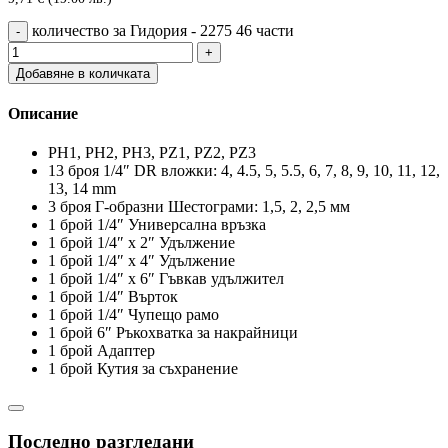
количество за Гидория - 2275 46 части
Добавяне в количката
Описание
РН1, РН2, РН3, РZ1, РZ2, РZ3
13 броя 1/4″ DR вложки: 4, 4.5, 5, 5.5, 6, 7, 8, 9, 10, 11, 12,
13, 14 mm
3 броя Г-образни Шестограми: 1,5, 2, 2,5 мм
1 брой 1/4″ Универсална връзка
1 брой 1/4″ x 2″ Удължение
1 брой 1/4″ x 4″ Удължение
1 брой 1/4″ х 6″ Гъвкав удължител
1 брой 1/4″ Върток
1 брой 1/4″ Чупещо рамо
1 брой 6″ Ръкохватка за накрайници
1 брой Адаптер
1 брой Кутия за съхранение
Последно разгледани