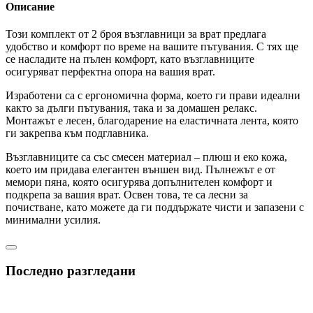
Описание
Този комплект от 2 броя възглавници за врат предлага
удобство и комфорт по време на вашите пътувания. С тях ще
се насладите на пълен комфорт, като възглавниците
осигуряват перфектна опора на вашия врат.
Изработени са с ергономична форма, което ги прави идеални
както за дълги пътувания, така и за домашен релакс.
Монтажът е лесен, благодарение на еластичната лента, която
ги закрепва към подглавника.
Възглавниците са със смесен материал – плюш и еко кожа,
което им придава елегантен външен вид. Пълнежът е от
мемори пяна, която осигурява допълнителен комфорт и
подкрепа за вашия врат. Освен това, те са лесни за
почистване, като можете да ги поддържате чисти и запазени с
минимални усилия.
Последно разгледани