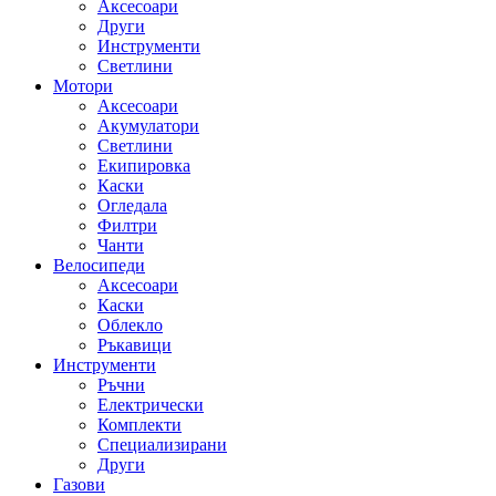
Аксесоари
Други
Инструменти
Светлини
Мотори
Аксесоари
Акумулатори
Светлини
Екипировка
Каски
Огледала
Филтри
Чанти
Велосипеди
Аксесоари
Каски
Облекло
Ръкавици
Инструменти
Ръчни
Електрически
Комплекти
Специализирани
Други
Газови