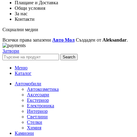
Плащане и Доставка
Общи условия
За нас
Контакти
Социални медии
Всички права запазени
Авто Мол
Създаден от
Aleksandar
.
Затвори
Search
Меню
Каталог
Автомобили
Автокозметика
Аксесоари
Екстериор
Електроника
Интериор
Светлини
Стелки
Химия
Камиони