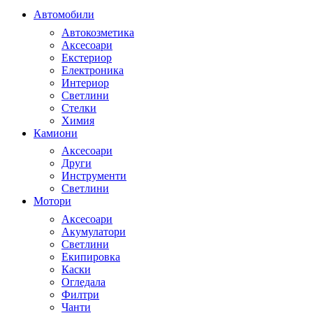
Автомобили
Автокозметика
Аксесоари
Екстериор
Електроника
Интериор
Светлини
Стелки
Химия
Камиони
Аксесоари
Други
Инструменти
Светлини
Мотори
Аксесоари
Акумулатори
Светлини
Екипировка
Каски
Огледала
Филтри
Чанти