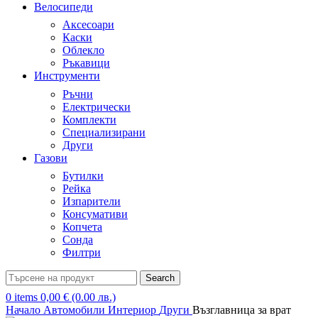
Велосипеди
Аксесоари
Каски
Облекло
Ръкавици
Инструменти
Ръчни
Електрически
Комплекти
Специализирани
Други
Газови
Бутилки
Рейка
Изпарители
Консумативи
Копчета
Сонда
Филтри
Search
0
items
0,00
€
(0.00 лв.)
Начало
Автомобили
Интериор
Други
Възглавница за врат