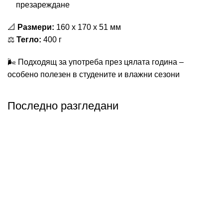
презареждане
📐
Размери:
160 x 170 x 51 мм
⚖️
Тегло:
400 г
🌬️ Подходящ за употреба през цялата година –
особено полезен в студените и влажни сезони
Последно разгледани