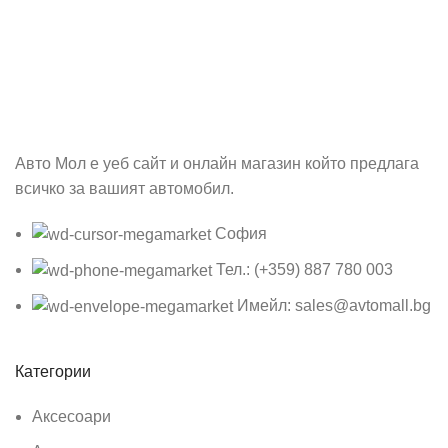
Абонирай се
Бъди първия който ще ознае за всичките ни промоции.
Авто Мол е уеб сайт и онлайн магазин който предлага
всичко за вашият автомобил.
София
Тел.: (+359) 887 780 003
Имейл: sales@avtomall.bg
Категории
Аксесоари