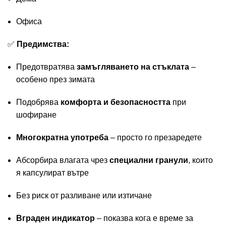
Офиса
✅
Предимства:
Предотвратява
замъгляването на стъклата
–
особено през зимата
Подобрява
комфорта и безопасността
при
шофиране
Многократна употреба
– просто го презаредете
Абсорбира влагата чрез
специални гранули
, които
я капсулират вътре
Без риск от разливане или изтичане
Вграден индикатор
– показва кога е време за