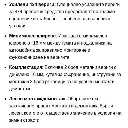
Усилени 4х4 вериги:
Специално усилените вериги
за 4х4 превозни средства предоставят по-голямо
сцепление и стабилност, особено във варовити
условия.
Минимален клиренс:
Изисква се минимален
клиренс от 16 мм между гумата и подкалника на
автомобила за правилно монтиране и
функциониране на веригите.
Комплектация:
Включва 2 броя метални вериги с
дебелина 16 мм, кутия за съхранение, инструкции за
монтаж и 2 броя ръкавици за по-удобен монтаж и
демонтаж.
Лесен монтаж/демонтаж:
Оборъчите със
заключване правят монтажа и демонтажа бърз и
лесен, което е от съществено значение в условия на
зимни страсти.