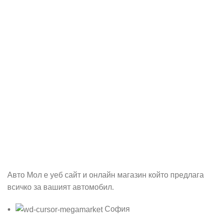
Абонирай се
Бъди първия който ще ознае за всичките ни промоции.
Авто Мол е уеб сайт и онлайн магазин който предлага
всичко за вашият автомобил.
София