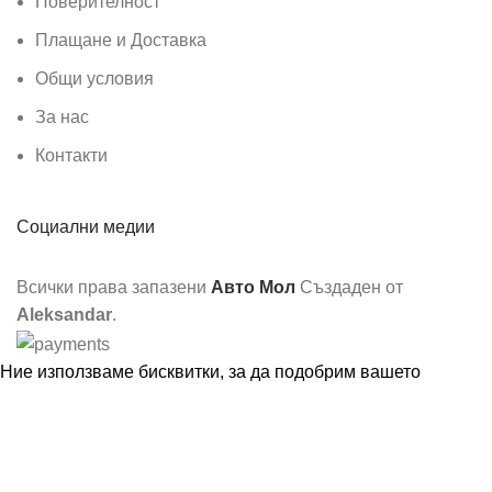
Поверителност
Плащане и Доставка
Общи условия
За нас
Контакти
Социални медии
Всички права запазени
Авто Мол
Създаден от
Aleksandar
.
Ние използваме бисквитки, за да подобрим вашето
изживяване на нашия уебсайт. Разглеждайки този уебсайт,
вие се съгласявате с използването на бисквитки от наша
страна.
Още информация
Съгласен