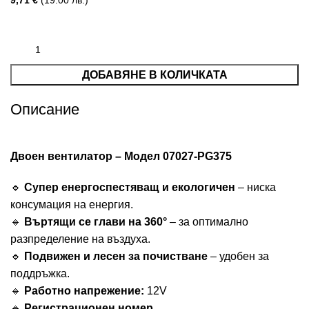
9,71
€
(19.00 лв.)
ДОБАВЯНЕ В КОЛИЧКАТА
Описание
Двоен вентилатор – Модел 07027-PG375
🔹
Супер енергоспестяващ и екологичен
– ниска
консумация на енергия.
🔹
Въртящи се глави на 360°
– за оптимално
разпределение на въздуха.
🔹
Подвижен и лесен за почистване
– удобен за
поддръжка.
🔹
Работно напрежение:
12V
🔹
Регистрационен номер