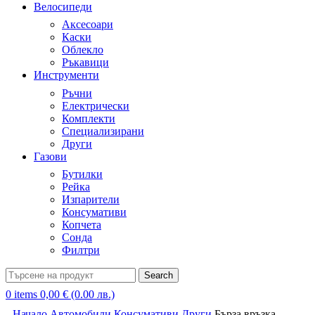
Велосипеди
Аксесоари
Каски
Облекло
Ръкавици
Инструменти
Ръчни
Електрически
Комплекти
Специализирани
Други
Газови
Бутилки
Рейка
Изпарители
Консумативи
Копчета
Сонда
Филтри
Search
0
items
0,00
€
(0.00 лв.)
Начало
Автомобили
Консумативи
Други
Бърза връзка