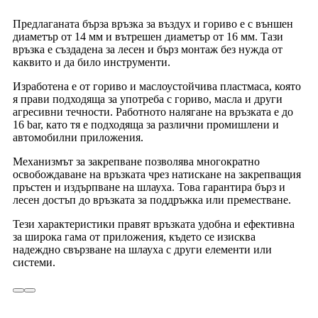
Предлаганата бърза връзка за въздух и гориво е с външен
диаметър от 14 мм и вътрешен диаметър от 16 мм. Тази
връзка е създадена за лесен и бърз монтаж без нужда от
каквито и да било инструменти.
Изработена е от гориво и маслоустойчива пластмаса, която
я прави подходяща за употреба с гориво, масла и други
агресивни течности. Работното налягане на връзката е до
16 bar, като тя е подходяща за различни промишлени и
автомобилни приложения.
Механизмът за закрепване позволява многократно
освобождаване на връзката чрез натискане на закрепващия
пръстен и издърпване на шлауха. Това гарантира бърз и
лесен достъп до връзката за поддръжка или преместване.
Тези характеристики правят връзката удобна и ефективна
за широка гама от приложения, където се изисква
надеждно свързване на шлауха с други елементи или
системи.