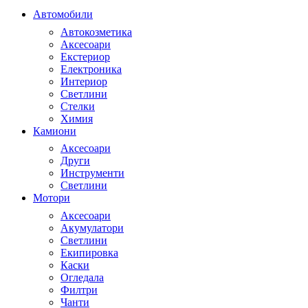
Автомобили
Автокозметика
Аксесоари
Екстериор
Електроника
Интериор
Светлини
Стелки
Химия
Камиони
Аксесоари
Други
Инструменти
Светлини
Мотори
Аксесоари
Акумулатори
Светлини
Екипировка
Каски
Огледала
Филтри
Чанти