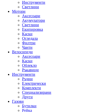
Инструменти
Светлини
Мотори
Аксесоари
Акумулатори
Светлини
Екипировка
Каски
Огледала
Филтри
Чанти
Велосипеди
Аксесоари
Каски
Облекло
Ръкавици
Инструменти
Ръчни
Електрически
Комплекти
Специализирани
Други
Газови
Бутилки
Рейка