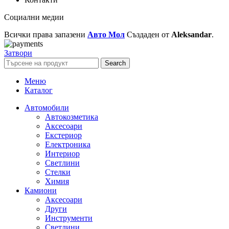
Социални медии
Всички права запазени
Авто Мол
Създаден от
Aleksandar
.
Затвори
Search
Меню
Каталог
Автомобили
Автокозметика
Аксесоари
Екстериор
Електроника
Интериор
Светлини
Стелки
Химия
Камиони
Аксесоари
Други
Инструменти
Светлини