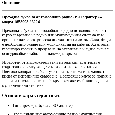
Описание
Преходна букса за автомобилно радио (ISO адаптер) –
модел 1853003 / 8224
Преходната букса за автомобилно радио позволява лесно и
бързо свързване на радио или мултимедийна система към
оригиналната електрическа инсталация на автомобила, без да
е необходимо рязане или модификация на кабели. Адаптерът
гарантира коректно предаване на захранване и аудио сигнал,
осигурявайки стабилна и надеждна връзка.
Изработен от висококачествени материали, адаптерът е
издръжлив и осигурява дълъг живот на експлоатация.
Цветово кодирани кабели улесняват монтажа и намаляват
риска от неправилно свързване. Подходящ е както за подмяна,
така и за инсталиране на афтърмаркет автомобилни радиа и
мултимедийни системи.
Основни характеристики:
Тип: преходна букса / ISO адаптер
Предназначение: автомобилно радио / мултимедия