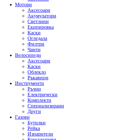
Мотори
Аксесоари
Акумулатори
Светлини
Екипировка
Каски
Огледала
Филтри
Чанти
Велосипеди
Аксесоари
Каски
Облекло
Ръкавици
Инструменти
Ръчни
Електрически
Комплекти
Специализирани
Други
Газови
Бутилки
Рейка
Изпарители
Консумативи