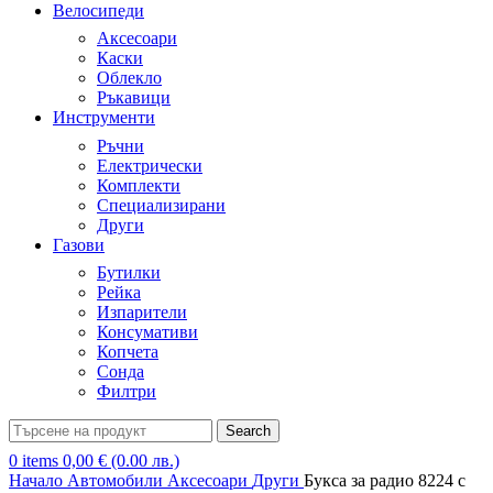
Велосипеди
Аксесоари
Каски
Облекло
Ръкавици
Инструменти
Ръчни
Електрически
Комплекти
Специализирани
Други
Газови
Бутилки
Рейка
Изпарители
Консумативи
Копчета
Сонда
Филтри
Search
0
items
0,00
€
(0.00 лв.)
Начало
Автомобили
Аксесоари
Други
Букса за радио 8224 с