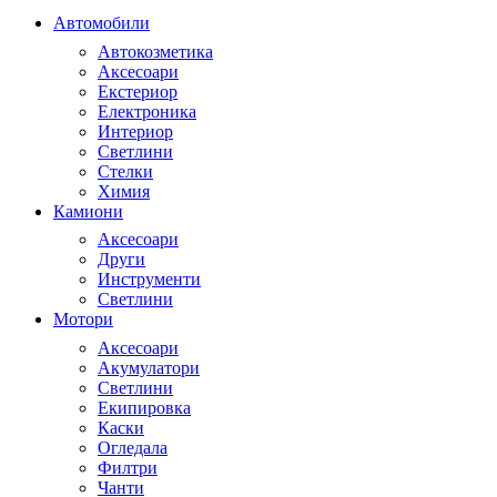
Автомобили
Автокозметика
Аксесоари
Екстериор
Електроника
Интериор
Светлини
Стелки
Химия
Камиони
Аксесоари
Други
Инструменти
Светлини
Мотори
Аксесоари
Акумулатори
Светлини
Екипировка
Каски
Огледала
Филтри
Чанти