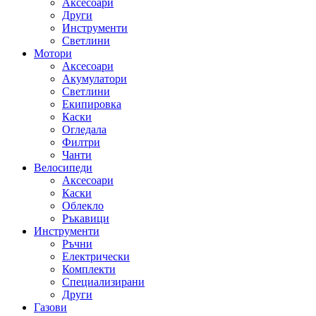
Аксесоари
Други
Инструменти
Светлини
Мотори
Аксесоари
Акумулатори
Светлини
Екипировка
Каски
Огледала
Филтри
Чанти
Велосипеди
Аксесоари
Каски
Облекло
Ръкавици
Инструменти
Ръчни
Електрически
Комплекти
Специализирани
Други
Газови