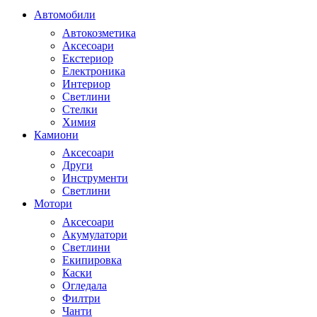
Автомобили
Автокозметика
Аксесоари
Екстериор
Електроника
Интериор
Светлини
Стелки
Химия
Камиони
Аксесоари
Други
Инструменти
Светлини
Мотори
Аксесоари
Акумулатори
Светлини
Екипировка
Каски
Огледала
Филтри
Чанти