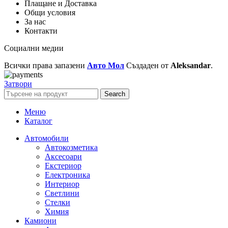
Плащане и Доставка
Общи условия
За нас
Контакти
Социални медии
Всички права запазени
Авто Мол
Създаден от
Aleksandar
.
Затвори
Search
Меню
Каталог
Автомобили
Автокозметика
Аксесоари
Екстериор
Електроника
Интериор
Светлини
Стелки
Химия
Камиони