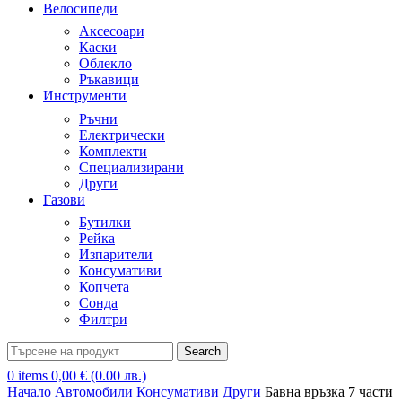
Велосипеди
Аксесоари
Каски
Облекло
Ръкавици
Инструменти
Ръчни
Електрически
Комплекти
Специализирани
Други
Газови
Бутилки
Рейка
Изпарители
Консумативи
Копчета
Сонда
Филтри
Search
0
items
0,00
€
(0.00 лв.)
Начало
Автомобили
Консумативи
Други
Бавна връзка 7 части