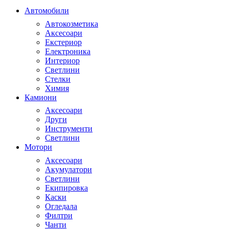
Автомобили
Автокозметика
Аксесоари
Екстериор
Електроника
Интериор
Светлини
Стелки
Химия
Камиони
Аксесоари
Други
Инструменти
Светлини
Мотори
Аксесоари
Акумулатори
Светлини
Екипировка
Каски
Огледала
Филтри
Чанти