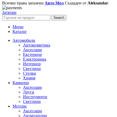
Всички права запазени
Авто Мол
Създаден от
Aleksandar
.
Затвори
Search
Меню
Каталог
Автомобили
Автокозметика
Аксесоари
Екстериор
Електроника
Интериор
Светлини
Стелки
Химия
Камиони
Аксесоари
Други
Инструменти
Светлини
Мотори
Аксесоари
Акумулатори