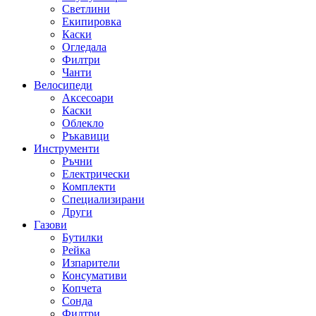
Светлини
Екипировка
Каски
Огледала
Филтри
Чанти
Велосипеди
Аксесоари
Каски
Облекло
Ръкавици
Инструменти
Ръчни
Електрически
Комплекти
Специализирани
Други
Газови
Бутилки
Рейка
Изпарители
Консумативи
Копчета
Сонда
Филтри