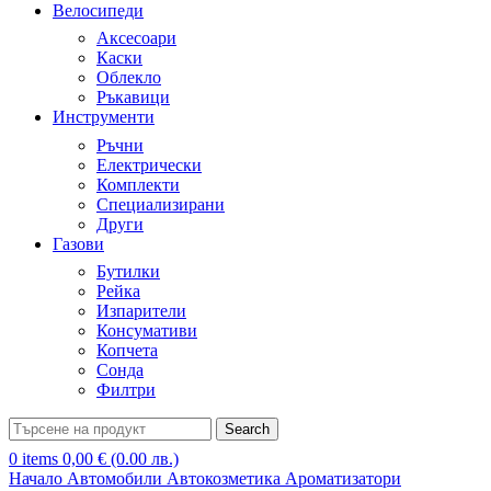
Велосипеди
Аксесоари
Каски
Облекло
Ръкавици
Инструменти
Ръчни
Електрически
Комплекти
Специализирани
Други
Газови
Бутилки
Рейка
Изпарители
Консумативи
Копчета
Сонда
Филтри
Search
0
items
0,00
€
(0.00 лв.)
Начало
Автомобили
Автокозметика
Ароматизатори