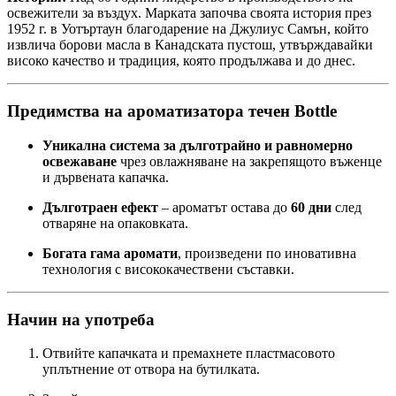
освежители за въздух. Марката започва своята история през
1952 г. в Уотъртаун благодарение на Джулиус Самън, който
извлича борови масла в Канадската пустош, утвърждавайки
високо качество и традиция, която продължава и до днес.
Предимства на ароматизатора течен Bottle
Уникална система за дълготрайно и равномерно
освежаване
чрез овлажняване на закрепящото въженце
и дървената капачка.
Дълготраен ефект
– ароматът остава до
60 дни
след
отваряне на опаковката.
Богата гама аромати
, произведени по иновативна
технология с висококачествени съставки.
Начин на употреба
Отвийте капачката и премахнете пластмасовото
уплътнение от отвора на бутилката.