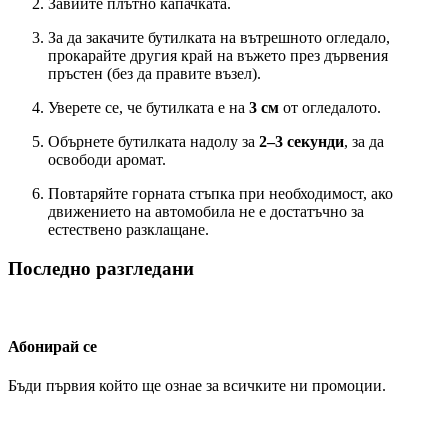
Завийте плътно капачката.
За да закачите бутилката на вътрешното огледало,
прокарайте другия край на въжето през дървения
пръстен (без да правите възел).
Уверете се, че бутилката е на
3 см
от огледалото.
Обърнете бутилката надолу за
2–3 секунди
, за да
освободи аромат.
Повтаряйте горната стъпка при необходимост, ако
движението на автомобила не е достатъчно за
естествено разклащане.
Последно разгледани
Абонирай се
Бъди първия който ще ознае за всичките ни промоции.