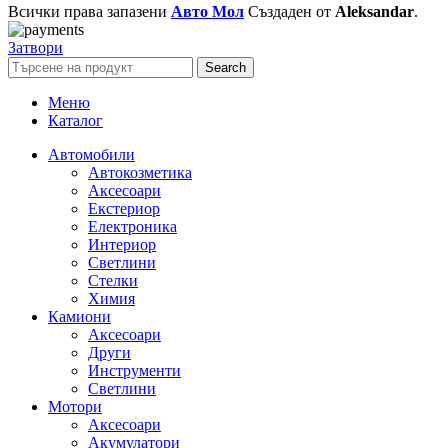
Всички права запазени
Авто Мол
Създаден от
Aleksandar
.
Затвори
Search
Меню
Каталог
Автомобили
Автокозметика
Аксесоари
Екстериор
Електроника
Интериор
Светлини
Стелки
Химия
Камиони
Аксесоари
Други
Инструменти
Светлини
Мотори
Аксесоари
Акумулатори