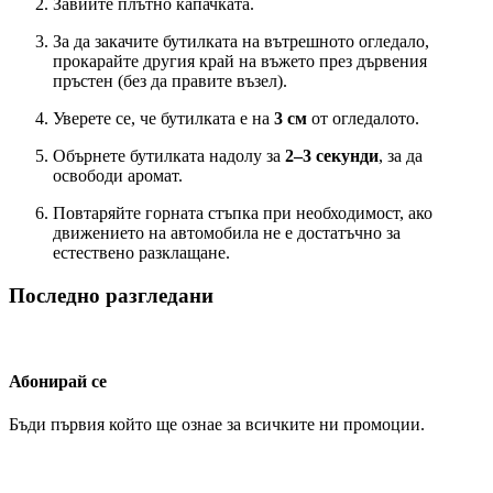
Завийте плътно капачката.
За да закачите бутилката на вътрешното огледало,
прокарайте другия край на въжето през дървения
пръстен (без да правите възел).
Уверете се, че бутилката е на
3 см
от огледалото.
Обърнете бутилката надолу за
2–3 секунди
, за да
освободи аромат.
Повтаряйте горната стъпка при необходимост, ако
движението на автомобила не е достатъчно за
естествено разклащане.
Последно разгледани
Абонирай се
Бъди първия който ще ознае за всичките ни промоции.