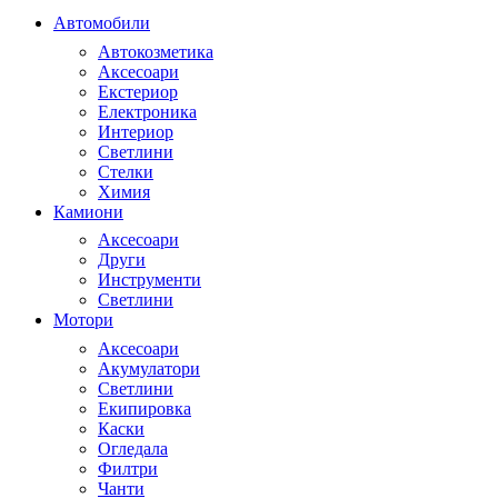
Автомобили
Автокозметика
Аксесоари
Екстериор
Електроника
Интериор
Светлини
Стелки
Химия
Камиони
Аксесоари
Други
Инструменти
Светлини
Мотори
Аксесоари
Акумулатори
Светлини
Екипировка
Каски
Огледала
Филтри
Чанти