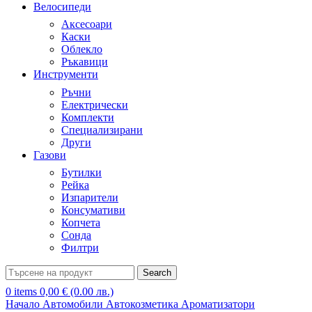
Велосипеди
Аксесоари
Каски
Облекло
Ръкавици
Инструменти
Ръчни
Електрически
Комплекти
Специализирани
Други
Газови
Бутилки
Рейка
Изпарители
Консумативи
Копчета
Сонда
Филтри
Search
0
items
0,00
€
(0.00 лв.)
Начало
Автомобили
Автокозметика
Ароматизатори