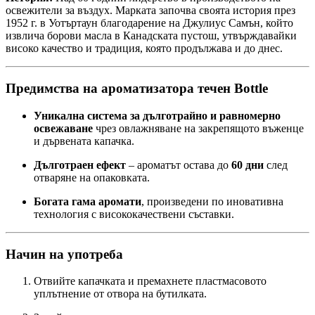
освежители за въздух. Марката започва своята история през
1952 г. в Уотъртаун благодарение на Джулиус Самън, който
извлича борови масла в Канадската пустош, утвърждавайки
високо качество и традиция, която продължава и до днес.
Предимства на ароматизатора течен Bottle
Уникална система за дълготрайно и равномерно
освежаване
чрез овлажняване на закрепящото въженце
и дървената капачка.
Дълготраен ефект
– ароматът остава до
60 дни
след
отваряне на опаковката.
Богата гама аромати
, произведени по иновативна
технология с висококачествени съставки.
Начин на употреба
Отвийте капачката и премахнете пластмасовото
уплътнение от отвора на бутилката.