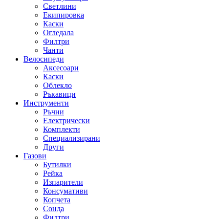
Светлини
Екипировка
Каски
Огледала
Филтри
Чанти
Велосипеди
Аксесоари
Каски
Облекло
Ръкавици
Инструменти
Ръчни
Електрически
Комплекти
Специализирани
Други
Газови
Бутилки
Рейка
Изпарители
Консумативи
Копчета
Сонда
Филтри