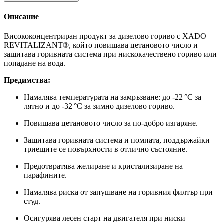
Описание
Висококонцентриран продукт за дизелово гориво с XADO
REVITALIZANT®, който повишава цетановото число и
защитава горивната система при нискокачествено гориво или
попадане на вода.
Предимства:
Намалява температурата на замръзване: до -22 °C за
лятно и до -32 °C за зимно дизелово гориво.
Повишава цетановото число за по-добро изгаряне.
Защитава горивната система и помпата, поддържайки
триещите се повърхности в отлично състояние.
Предотвратява желиране и кристализиране на
парафините.
Намалява риска от запушване на горивния филтър при
студ.
Осигурява лесен старт на двигателя при ниски