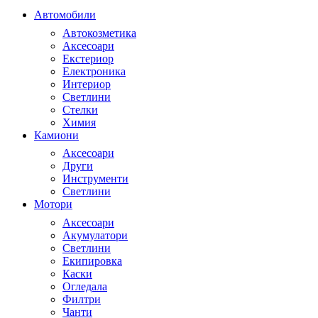
Автомобили
Автокозметика
Аксесоари
Екстериор
Електроника
Интериор
Светлини
Стелки
Химия
Камиони
Аксесоари
Други
Инструменти
Светлини
Мотори
Аксесоари
Акумулатори
Светлини
Екипировка
Каски
Огледала
Филтри
Чанти