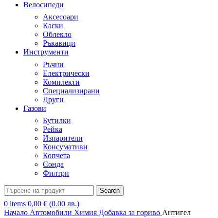
Велосипеди
Аксесоари
Каски
Облекло
Ръкавици
Инструменти
Ръчни
Електрически
Комплекти
Специализирани
Други
Газови
Бутилки
Рейка
Изпарители
Консумативи
Копчета
Сонда
Филтри
Search
0
items
0,00
€
(0.00 лв.)
Начало
Автомобили
Химия
Добавка за гориво
Антигел