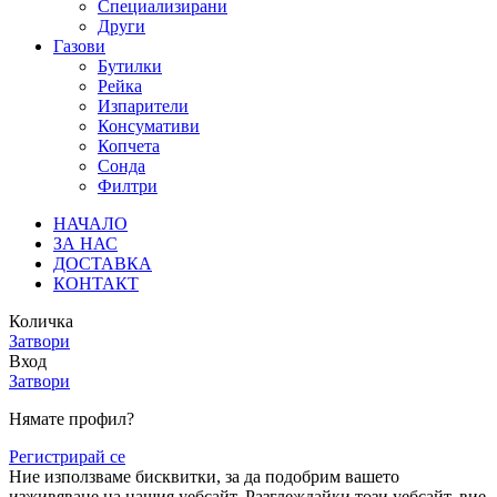
Специализирани
Други
Газови
Бутилки
Рейка
Изпарители
Консумативи
Копчета
Сонда
Филтри
НАЧАЛО
ЗА НАС
ДОСТАВКА
КОНТАКТ
Количка
Затвори
Вход
Затвори
Нямате профил?
Регистрирай се
Ние използваме бисквитки, за да подобрим вашето
изживяване на нашия уебсайт. Разглеждайки този уебсайт, вие