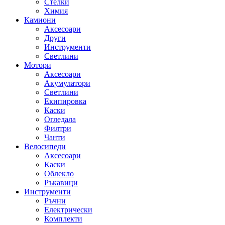
Стелки
Химия
Камиони
Аксесоари
Други
Инструменти
Светлини
Мотори
Аксесоари
Акумулатори
Светлини
Екипировка
Каски
Огледала
Филтри
Чанти
Велосипеди
Аксесоари
Каски
Облекло
Ръкавици
Инструменти
Ръчни
Електрически
Комплекти