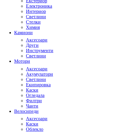
Екстериор
Електроника
Интериор
Светлини
Стелки
Химия
Камиони
Аксесоари
Други
Инструменти
Светлини
Мотори
Аксесоари
Акумулатори
Светлини
Екипировка
Каски
Огледала
Филтри
Чанти
Велосипеди
Аксесоари
Каски
Облекло