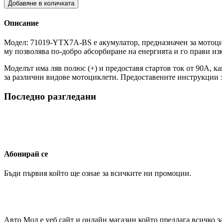
Добавяне в количката
Описание
Модел: 71019-YTX7A-BS е акумулатор, предназначен за мотоци
му позволява по-добро абсорбиране на енергията и го прави и
Моделът има ляв полюс (+) и предоставя стартов ток от 90А, к
за различни видове мотоциклети. Предоставените инструкции 
Последно разгледани
Абонирай се
Бъди първия който ще ознае за всичките ни промоции.
Авто Мол е уеб сайт и онлайн магазин който предлага всичко з