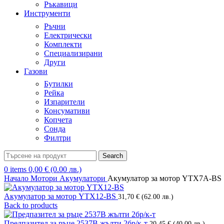
Ръкавици
Инструменти
Ръчни
Електрически
Комплекти
Специализирани
Други
Газови
Бутилки
Рейка
Изпарители
Консумативи
Копчета
Сонда
Филтри
Search
0
items
0,00
€
(0.00 лв.)
Начало
Мотори
Акумулатори
Акумулатор за мотор YTX7A-BS
Акумулатор за мотор YTX12-BS
31,70
€
(62.00 лв.)
Back to products
Предпазител за ръце 2537B жълти 2бр/к-т
20,45
€
(40.00 лв.)