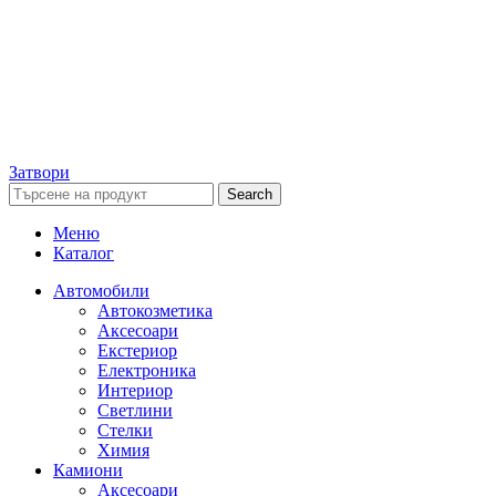
Затвори
Search
Меню
Каталог
Автомобили
Автокозметика
Аксесоари
Екстериор
Електроника
Интериор
Светлини
Стелки
Химия
Камиони
Аксесоари