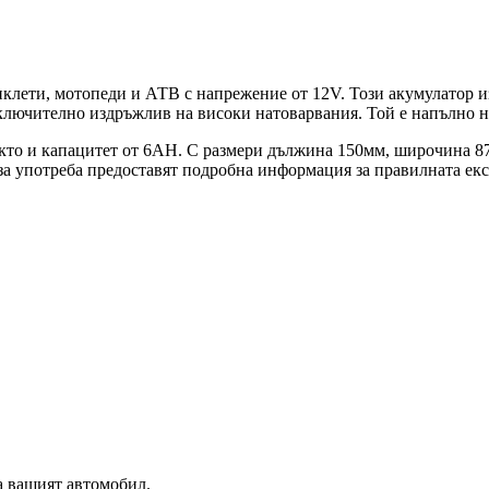
клети, мотопеди и АТВ с напрежение от 12V. Този акумулатор и
зключително издръжлив на високи натоварвания. Той е напълно н
акто и капацитет от 6AH. С размери дължина 150мм, широчина 87
за употреба предоставят подробна информация за правилната ек
а вашият автомобил.