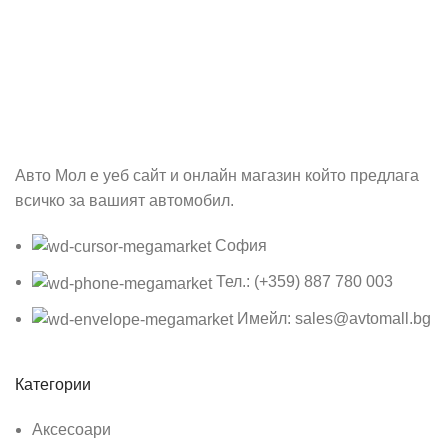
Абонирай се
Бъди първия който ще ознае за всичките ни промоции.
Авто Мол е уеб сайт и онлайн магазин който предлага
всичко за вашият автомобил.
София
Тел.: (+359) 887 780 003
Имейл: sales@avtomall.bg
Категории
Аксесоари