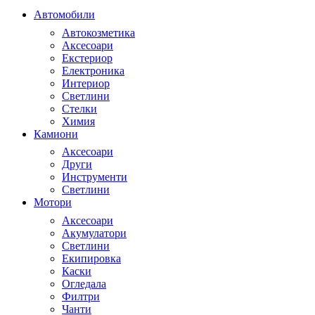
Автомобили
Автокозметика
Аксесоари
Екстериор
Електроника
Интериор
Светлини
Стелки
Химия
Камиони
Аксесоари
Други
Инструменти
Светлини
Мотори
Аксесоари
Акумулатори
Светлини
Екипировка
Каски
Огледала
Филтри
Чанти