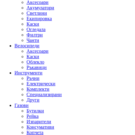
Аксесоари
Акумулатори
Светлини
Екипировка
Каски
Огледала
Филтри
Чанти
Велосипеди
Аксесоари
Каски
Облекло
Ръкавици
Инструменти
Ръчни
Електрически
Комплекти
Специализирани
Други
Газови
Бутилки
Рейка
Изпарители
Консумативи
Копчета