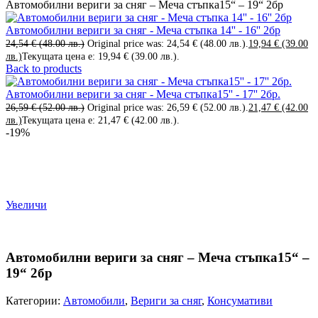
Автомобилни вериги за сняг – Меча стъпка15“ – 19“ 2бр
Автомобилни вериги за сняг - Меча стъпка 14'' - 16'' 2бр
24,54
€
(48.00 лв.)
Original price was: 24,54 € (48.00 лв.).
19,94
€
(39.00
лв.)
Текущата цена е: 19,94 € (39.00 лв.).
Back to products
Автомобилни вериги за сняг - Меча стъпка15'' - 17'' 2бр.
26,59
€
(52.00 лв.)
Original price was: 26,59 € (52.00 лв.).
21,47
€
(42.00
лв.)
Текущата цена е: 21,47 € (42.00 лв.).
-19%
Увеличи
Автомобилни вериги за сняг – Меча стъпка15“ –
19“ 2бр
Категории:
Автомобили
,
Вериги за сняг
,
Консумативи