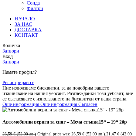
Сонда
Филтри
НАЧАЛО
ЗА НАС
ДОСТАВКА
КОНТАКТ
Количка
Затвори
Вход
Затвори
Нямате профил?
Регистрирай се
Ние използваме бисквитки, за да подобрим вашето
изживяване на нашия уебсайт. Разглеждайки този уебсайт, вие
се съгласявате с използването на бисквитки от наша страна.
Още информация
Още информация
Съгласен
Автомобилни вериги за сняг – Меча стъпка15“ – 19“ 2бр
26,59
€
(52.00 лв.)
Original price was: 26,59 € (52.00 лв.).
21,47
€
(42.00