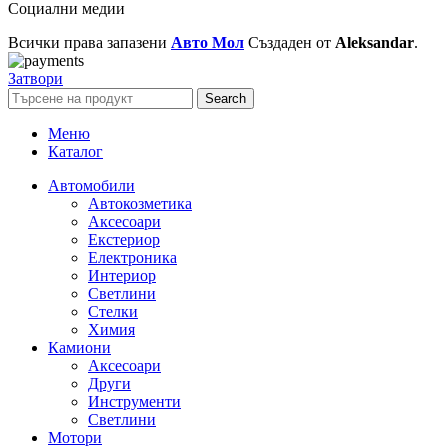
Социални медии
Всички права запазени
Авто Мол
Създаден от
Aleksandar
.
Затвори
Search
Меню
Каталог
Автомобили
Автокозметика
Аксесоари
Екстериор
Електроника
Интериор
Светлини
Стелки
Химия
Камиони
Аксесоари
Други
Инструменти
Светлини
Мотори