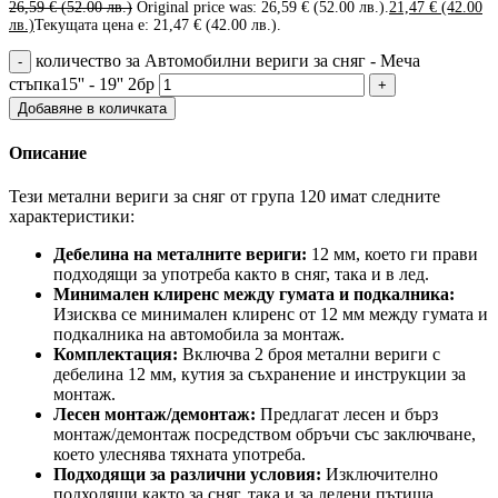
26,59
€
(52.00 лв.)
Original price was: 26,59 € (52.00 лв.).
21,47
€
(42.00
лв.)
Текущата цена е: 21,47 € (42.00 лв.).
количество за Автомобилни вериги за сняг - Меча
стъпка15'' - 19'' 2бр
Добавяне в количката
Описание
Тези метални вериги за сняг от група 120 имат следните
характеристики:
Дебелина на металните вериги:
12 мм, което ги прави
подходящи за употреба както в сняг, така и в лед.
Минимален клиренс между гумата и подкалника:
Изисква се минимален клиренс от 12 мм между гумата и
подкалника на автомобила за монтаж.
Комплектация:
Включва 2 броя метални вериги с
дебелина 12 мм, кутия за съхранение и инструкции за
монтаж.
Лесен монтаж/демонтаж:
Предлагат лесен и бърз
монтаж/демонтаж посредством обръчи със заключване,
което улеснява тяхната употреба.
Подходящи за различни условия:
Изключително
подходящи както за сняг, така и за ледени пътища.