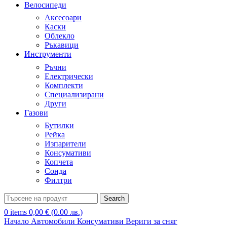
Велосипеди
Аксесоари
Каски
Облекло
Ръкавици
Инструменти
Ръчни
Електрически
Комплекти
Специализирани
Други
Газови
Бутилки
Рейка
Изпарители
Консумативи
Копчета
Сонда
Филтри
Search
0
items
0,00
€
(0.00 лв.)
Начало
Автомобили
Консумативи
Вериги за сняг