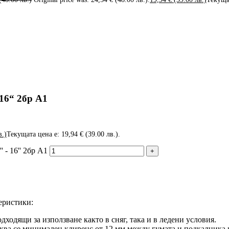
16“ 2бр А1
в.)
Текущата цена е: 19,94 € (39.00 лв.).
 - 16'' 2бр А1
теристики:
дходящи за използване както в сняг, така и в ледени условия.
ва се минимален клиренс от 12 мм между гумата и подкалника 