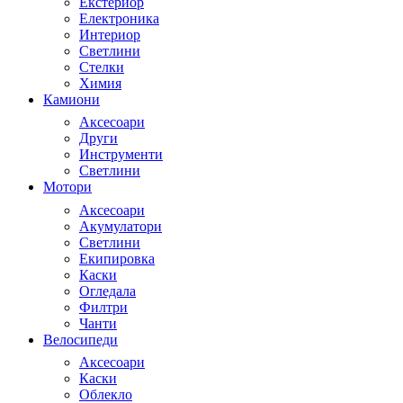
Екстериор
Електроника
Интериор
Светлини
Стелки
Химия
Камиони
Аксесоари
Други
Инструменти
Светлини
Мотори
Аксесоари
Акумулатори
Светлини
Екипировка
Каски
Огледала
Филтри
Чанти
Велосипеди
Аксесоари
Каски
Облекло