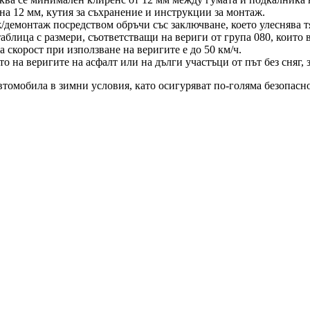
а 12 мм, кутия за съхранение и инструкции за монтаж.
/демонтаж посредством обръчи със заключване, което улеснява т
аблица с размери, съответстващи на вериги от група 080, които в
скорост при използване на веригите е до 50 км/ч.
 на веригите на асфалт или на дълги участъци от път без сняг, 
втомобила в зимни условия, като осигуряват по-голяма безопасн