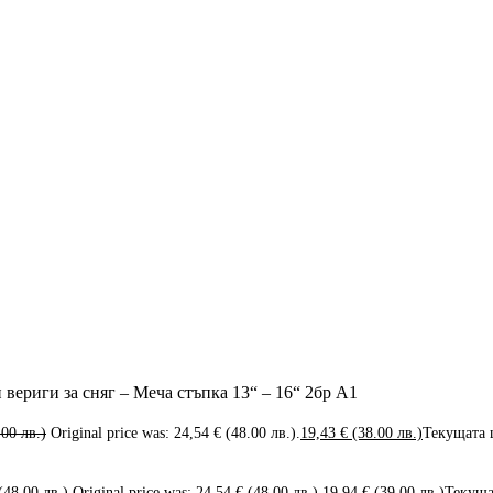
вериги за сняг – Меча стъпка 13“ – 16“ 2бр А1
.00 лв.)
Original price was: 24,54 € (48.00 лв.).
19,43
€
(38.00 лв.)
Текущата ц
(48.00 лв.)
Original price was: 24,54 € (48.00 лв.).
19,94
€
(39.00 лв.)
Текущат