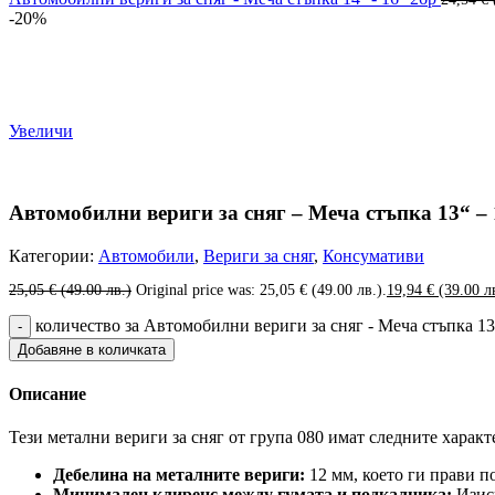
-20%
Увеличи
Автомобилни вериги за сняг – Меча стъпка 13“ – 
Категории:
Автомобили
,
Вериги за сняг
,
Консумативи
25,05
€
(49.00 лв.)
Original price was: 25,05 € (49.00 лв.).
19,94
€
(39.00 л
количество за Автомобилни вериги за сняг - Меча стъпка 13''
Добавяне в количката
Описание
Тези метални вериги за сняг от група 080 имат следните харак
Дебелина на металните вериги:
12 мм, което ги прави по
Минимален клиренс между гумата и подкалника:
Изиск