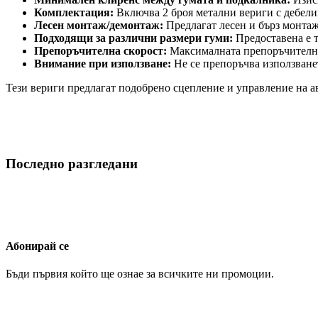
Комплектация:
Включва 2 броя метални вериги с дебелин
Лесен монтаж/демонтаж:
Предлагат лесен и бърз монтаж
Подходящи за различни размери гуми:
Предоставена е т
Препоръчителна скорост:
Максималната препоръчителна 
Внимание при използване:
Не се препоръчва използването
Тези вериги предлагат подобрено сцепление и управление на а
Последно разгледани
Абонирай се
Бъди първия който ще ознае за всичките ни промоции.