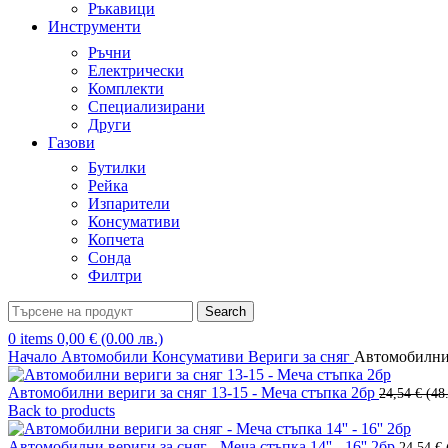
Ръкавици
Инструменти
Ръчни
Електрически
Комплекти
Специализирани
Други
Газови
Бутилки
Рейка
Изпарители
Консумативи
Копчета
Сонда
Филтри
Search
0
items
0,00
€
(0.00 лв.)
Начало
Автомобили
Консумативи
Вериги за сняг
Автомобилни 
Автомобилни вериги за сняг 13-15 - Меча стъпка 2бр
24,54
€
(48
Back to products
Автомобилни вериги за сняг - Меча стъпка 14'' - 16'' 2бр
24,54
€