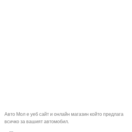
Абонирай се
Бъди първия който ще ознае за всичките ни промоции.
Авто Мол е уеб сайт и онлайн магазин който предлага
всичко за вашият автомобил.