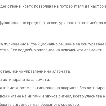
адействане, което позволява на потребителя да настро
 функционално средство за осигуряване на автомобила 
а пълноценно и функционално решение за осигуряване 
ство. Ето подробно описание на включените елементи:
истанционно управление на алармата.
и активиране на алармата.
 възможност за активиране на алармата без активиране
ом мигане на мигачи и звуков сигнал, което улеснява 
бщата сигурност на превозното средство.