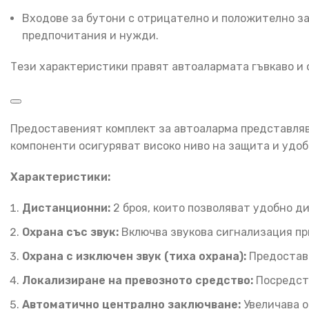
Входове за бутони с отрицателно и положително з
предпочитания и нужди.
Тези характеристики правят автоалармата гъвкаво и
Предоставеният комплект за автоаларма представляв
компоненти осигуряват високо ниво на защита и удоб
Характеристики:
Дистанционни:
2 броя, които позволяват удобно д
Охрана със звук:
Включва звукова сигнализация пр
Охрана с изключен звук (тиха охрана):
Предоставя
Локализиране на превозното средство:
Посредств
Автоматично централно заключване:
Увеличава о