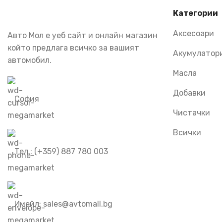
Категории
Аксесоари
Авто Мол е уеб сайт и онлайн магазин
който предлага всичко за вашият
Акумулатор
автомобил.
Масла
Добавки
София
Чистачки
Всички
Тел.: (+359) 887 780 003
Имейл: sales@avtomall.bg