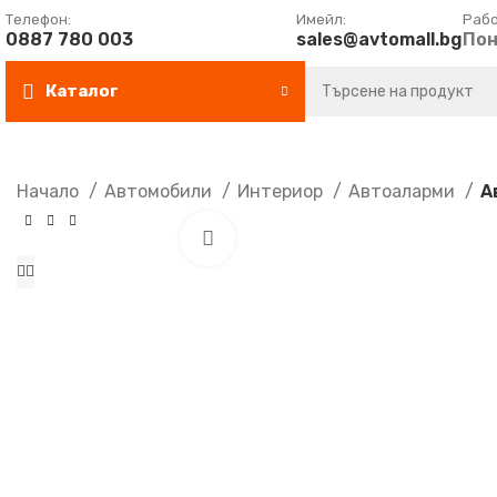
Tелефон:
Имейл:
Рабо
0887 780 003
sales@avtomall.bg
Пон
Каталог
Начало
Автомобили
Интериор
Автоаларми
А
Увеличи