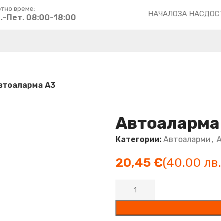
тно време:
НАЧАЛО
ЗА НАС
ДОС
.-Пет. 08:00-18:00
втоаларма А3
Автоаларма
Категории:
Автоаларми
,
€