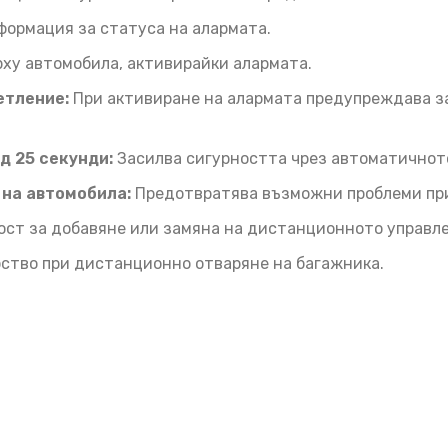
ормация за статуса на алармата.
ху автомобила, активирайки алармата.
етление:
При активиране на алармата предупреждава за
д 25 секунди:
Засилва сигурността чрез автоматичнот
 на автомобила:
Предотвратява възможни проблеми при 
т за добавяне или замяна на дистанционното управлен
ство при дистанционно отваряне на багажника.