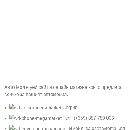
Абонирай се
Бъди първия който ще ознае за всичките ни промоции.
Авто Мол е уеб сайт и онлайн магазин който предлага
всичко за вашият автомобил.
София
Тел.: (+359) 887 780 003
Имейл: sales@avtomall.bg