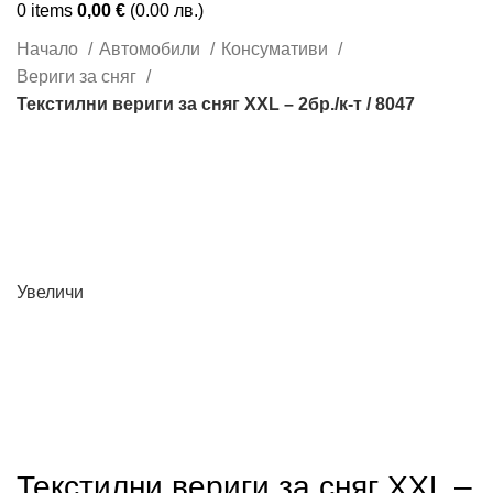
0
items
0,00
€
(0.00 лв.)
Начало
Автомобили
Консумативи
Вериги за сняг
Текстилни вериги за сняг XXL – 2бр./к-т / 8047
Увеличи
Текстилни вериги за сняг XXL –