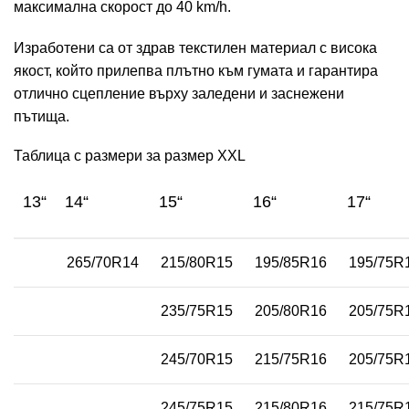
максимална скорост до 40 km/h.
Изработени са от здрав текстилен материал с висока
якост, който прилепва плътно към гумата и гарантира
отлично сцепление върху заледени и заснежени
пътища.
Таблица с размери за размер XXL
13“
14“
15“
16“
17“
265/70R14
215/80R15
195/85R16
195/75R
235/75R15
205/80R16
205/75R
245/70R15
215/75R16
205/75R
245/75R15
215/80R16
215/75R