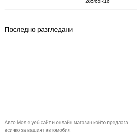
285/65R16
Последно разгледани
Абонирай се
Бъди първия който ще ознае за всичките ни промоции.
Авто Мол е уеб сайт и онлайн магазин който предлага
всичко за вашият автомобил.