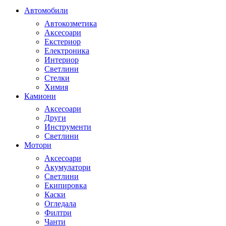
Автомобили
Автокозметика
Аксесоари
Екстериор
Електроника
Интериор
Светлини
Стелки
Химия
Камиони
Аксесоари
Други
Инструменти
Светлини
Мотори
Аксесоари
Акумулатори
Светлини
Екипировка
Каски
Огледала
Филтри
Чанти