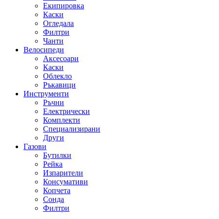
Екипировка
Каски
Огледала
Филтри
Чанти
Велосипеди
Аксесоари
Каски
Облекло
Ръкавици
Инструменти
Ръчни
Електрически
Комплекти
Специализирани
Други
Газови
Бутилки
Рейка
Изпарители
Консумативи
Копчета
Сонда
Филтри