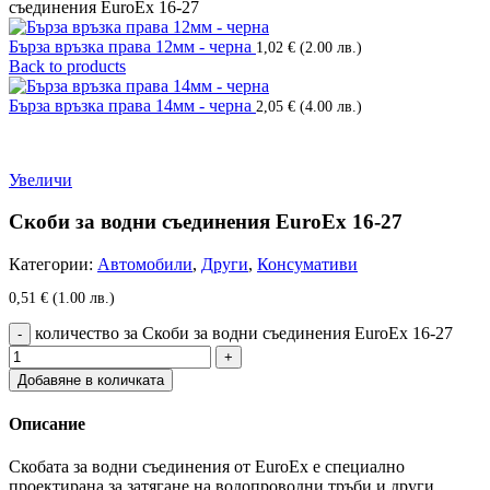
съединения EuroEx 16-27
Бърза връзка права 12мм - черна
1,02
€
(2.00 лв.)
Back to products
Бърза връзка права 14мм - черна
2,05
€
(4.00 лв.)
Увеличи
Скоби за водни съединения EuroEx 16-27
Категории:
Автомобили
,
Други
,
Консумативи
0,51
€
(1.00 лв.)
количество за Скоби за водни съединения EuroEx 16-27
Добавяне в количката
Описание
Скобата за водни съединения от EuroEx е специално
проектирана за затягане на водопроводни тръби и други