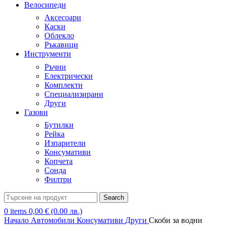
Велосипеди
Аксесоари
Каски
Облекло
Ръкавици
Инструменти
Ръчни
Електрически
Комплекти
Специализирани
Други
Газови
Бутилки
Рейка
Изпарители
Консумативи
Копчета
Сонда
Филтри
Search
0
items
0,00
€
(0.00 лв.)
Начало
Автомобили
Консумативи
Други
Скоби за водни