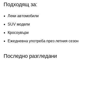
Подходящ за:
Леки автомобили
SUV модели
Кросоувъри
Ежедневна употреба през летния сезон
Последно разгледани
Абонирай се
Бъди първия който ще ознае за всичките ни промоции.