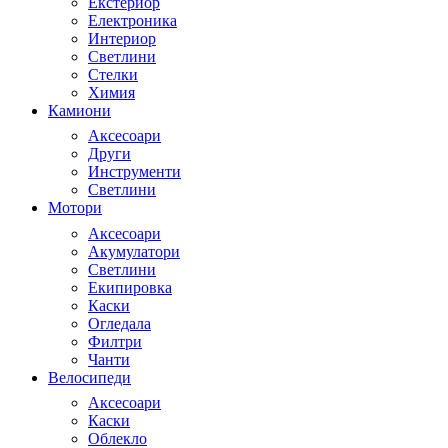
Екстериор
Електроника
Интериор
Светлини
Стелки
Химия
Камиони
Аксесоари
Други
Инструменти
Светлини
Мотори
Аксесоари
Акумулатори
Светлини
Екипировка
Каски
Огледала
Филтри
Чанти
Велосипеди
Аксесоари
Каски
Облекло