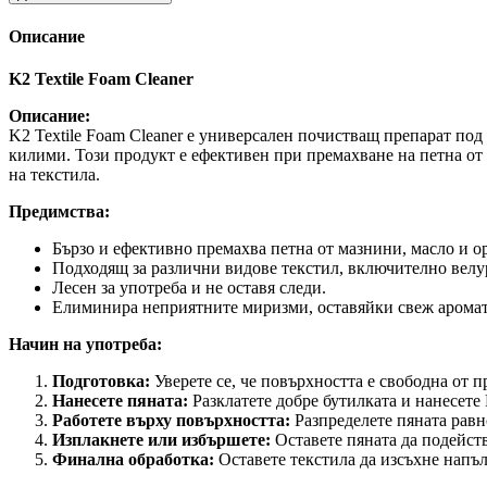
Описание
K2 Textile Foam Cleaner
Описание:
K2 Textile Foam Cleaner е универсален почистващ препарат под
килими. Този продукт е ефективен при премахване на петна о
на текстила.
Предимства:
Бързо и ефективно премахва петна от мазнини, масло и о
Подходящ за различни видове текстил, включително велур
Лесен за употреба и не оставя следи.
Елиминира неприятните миризми, оставяйки свеж аромат
Начин на употреба:
Подготовка:
Уверете се, че повърхността е свободна от п
Нанесете пяната:
Разклатете добре бутилката и нанесете 
Работете върху повърхността:
Разпределете пяната равн
Изплакнете или избършете:
Оставете пяната да подейств
Финална обработка:
Оставете текстила да изсъхне напъл