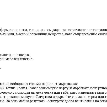
 формата на пяна, специално създаден за почистване на текстил
т мазнини, масло и органични вещества, като същевременно ели
рганични вещества.
 и мебелен текстил.
.
рах и свободна от големи парчета замърсявания.
K2 Textile Foam Cleaner равномерно върху замърсената повърхнос
омерно с помощта на мека четка или гъба, като използвате кръго
а за няколко минути. След това изтъркайте с влажна кърпа или г
но. За оптимални резултати, осигурете добра вентилация на зона