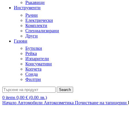
Ръкавици
Инструменти
Ръчни
Електрически
Комплекти
Специализирани
Други
Газови
Бутилки
Рейка
Изпарители
Консумативи
Копчета
Сонда
Филтри
Search
0
items
0,00
€
(0.00 лв.)
Начало
Автомобили
Автокозметика
Почистване на тапицерии