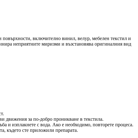
ни повърхности, включително винил, велур, мебелен текстил и
минира неприятните миризми и възстановява оригиналния вид
т.
ви движения за по-добро проникване в текстила.
ъба и изплакнете с вода. Ако е необходимо, повторете процеса.
та, където сте приложили препарата.