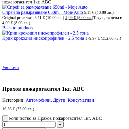
пожарогасител 1кг. АВС
Спрей за размразяване 650ml - Moje Auto
5,11
€
(10.00 лв.)
Original price was: 5,11 € (10.00 лв.).
4,09
€
(8.00 лв.)
Текущата цена е:
4,09 € (8.00 лв.).
Back to products
Крик крокодил нископрофилен - 2.5 тона
179,97
€
(352.00 лв.)
Увеличи
Прахов пожарогасител 1кг. АВС
Категории:
Автомобили
,
Други
,
Консумативи
16,36
€
(32.00 лв.)
количество за Прахов пожарогасител 1кг. АВС