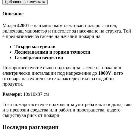
Добавяне в количката
Описание
Модел
42001
е напълно окомплектован пожарогасител,
включващ манометър и пистолет за насочване на струята. Той
е предназначен за гасене на начални пожари на:
Твърди материали
Леснозапалими и горими течности
Газообразни вещества
Пожарогасителят е също подходящ за гасене на пожари в
електрически инсталации под напрежение до
1000V
, като
отговаря на техническите характеристики за подобни
продукти.
Размери:
10x10x37 см
Този пожарогасител е подходящ за употреба както в дома, така
и в превозни средства или работни пространства, където
съществува риск от пожари.
Последно разгледани