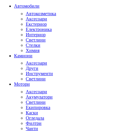
Автомобили
Автокозметика
Аксесоари
Екстериор
Електроника
Интериор
Светлини
Стелки
Химия
Камиони
Аксесоари
Други
Инструменти
Светлини
Мотори
Аксесоари
Акумулатори
Светлини
Екипировка
Каски
Огледала
Филтри
Чанти