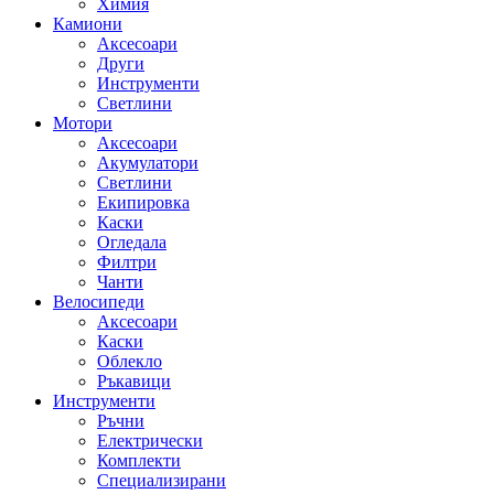
Химия
Камиони
Аксесоари
Други
Инструменти
Светлини
Мотори
Аксесоари
Акумулатори
Светлини
Екипировка
Каски
Огледала
Филтри
Чанти
Велосипеди
Аксесоари
Каски
Облекло
Ръкавици
Инструменти
Ръчни
Електрически
Комплекти
Специализирани