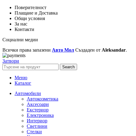
Поверителност
Плащане и Доставка
Общи условия
За нас
Контакти
Социални медии
Всички права запазени
Авто Мол
Създаден от
Aleksandar
.
Затвори
Search
Меню
Каталог
Автомобили
Автокозметика
Аксесоари
Екстериор
Електроника
Интериор
Светлини
Стелки