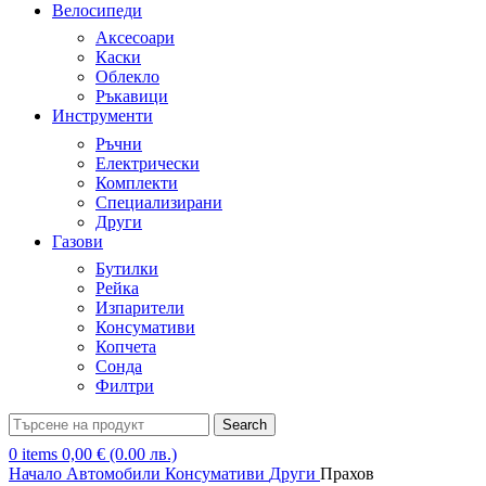
Велосипеди
Аксесоари
Каски
Облекло
Ръкавици
Инструменти
Ръчни
Електрически
Комплекти
Специализирани
Други
Газови
Бутилки
Рейка
Изпарители
Консумативи
Копчета
Сонда
Филтри
Search
0
items
0,00
€
(0.00 лв.)
Начало
Автомобили
Консумативи
Други
Прахов