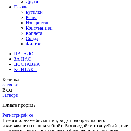
Други
Газови
Бутилки
Рейка
Изпарители
Консумативи
Копчета
Сонда
Филтри
НАЧАЛО
ЗА НАС
ДОСТАВКА
КОНТАКТ
Количка
Затвори
Вход
Затвори
Нямате профил?
Регистрирай се
Ние използваме бисквитки, за да подобрим вашето
изживяване на нашия уебсайт. Разглеждайки този уебсайт, вие
се съгласявате с използването на бисквитки от наша страна.