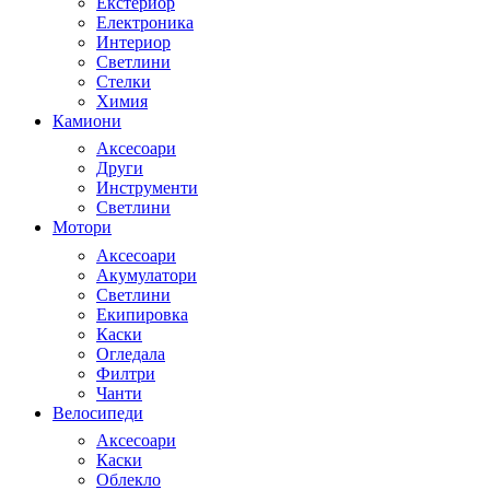
Екстериор
Електроника
Интериор
Светлини
Стелки
Химия
Камиони
Аксесоари
Други
Инструменти
Светлини
Мотори
Аксесоари
Акумулатори
Светлини
Екипировка
Каски
Огледала
Филтри
Чанти
Велосипеди
Аксесоари
Каски
Облекло