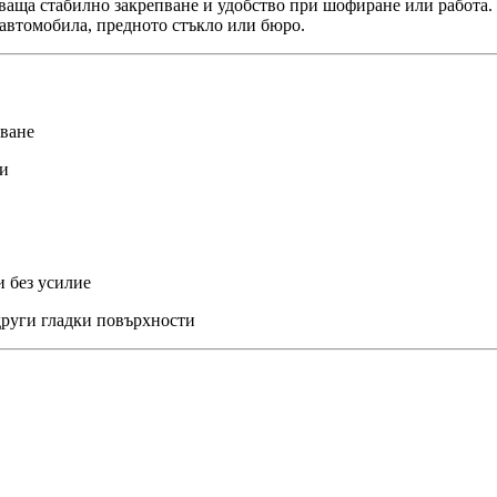
ваща стабилно закрепване и удобство при шофиране или работа. 
 автомобила, предното стъкло или бюро.
пване
ни
и без усилие
други гладки повърхности