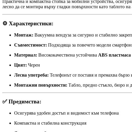
Практична и компактна стойка за мобилни устройства, осигуря
лесно да се монтира върху гладки повърхности като таблото на
⚙️ Характеристики:
Монтаж:
Вакуумна вендуза за сигурно и стабилно закре
Съвместимост:
Подходяща за повечето модели смартфо
Материал:
Висококачествена устойчива
ABS пластмаса
Цвят:
Черен
Лесна употреба:
Телефонът се поставя и премахва бързо 
Монтажни повърхности:
Табло, предно стъкло, бюро и 
✅ Предимства:
Осигурява удобен достъп и видимост към телефона
Компактна и стабилна конструкция