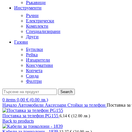
Ръкавици
Инструменти
Ръчни
Електрически
Комплекти
Специализирани
Други
Газови
Бутилки
Рейка
Изпарители
Консумативи
Копчета
Сонда
Филтри
Search
0
items
0,00
€
(0.00 лв.)
Начало
Автомобили
Аксесоари
Стойки за телефон
Поставка за
Поставка за телефон PG155
6,14
€
(12.00 лв.)
Back to products
Кабели за тонколони - 1839
12,27
€
(24.00 лв.)