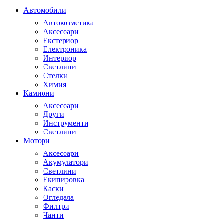
Автомобили
Автокозметика
Аксесоари
Екстериор
Електроника
Интериор
Светлини
Стелки
Химия
Камиони
Аксесоари
Други
Инструменти
Светлини
Мотори
Аксесоари
Акумулатори
Светлини
Екипировка
Каски
Огледала
Филтри
Чанти