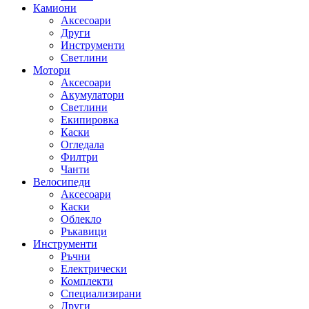
Камиони
Аксесоари
Други
Инструменти
Светлини
Мотори
Аксесоари
Акумулатори
Светлини
Екипировка
Каски
Огледала
Филтри
Чанти
Велосипеди
Аксесоари
Каски
Облекло
Ръкавици
Инструменти
Ръчни
Електрически
Комплекти
Специализирани
Други