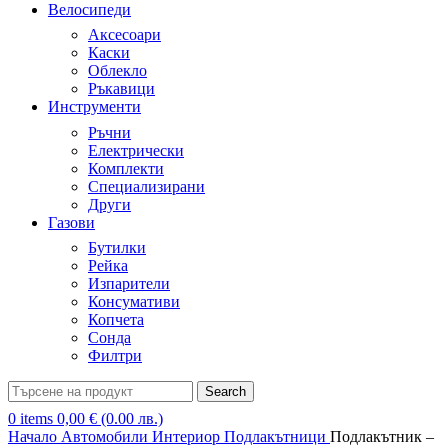
Велосипеди
Аксесоари
Каски
Облекло
Ръкавици
Инструменти
Ръчни
Електрически
Комплекти
Специализирани
Други
Газови
Бутилки
Рейка
Изпарители
Консумативи
Копчета
Сонда
Филтри
Search
0
items
0,00
€
(0.00 лв.)
Начало
Автомобили
Интериор
Подлакътници
Подлакътник –