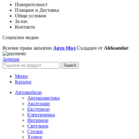
Поверителност
Плащане и Доставка
Общи условия
За нас
Контакти
Социални медии
Всички права запазени
Авто Мол
Създаден от
Aleksandar
.
Затвори
Search
Меню
Каталог
Автомобили
Автокозметика
Аксесоари
Екстериор
Електроника
Интериор
Светлини
Стелки
Химия