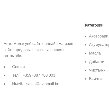
Абонирай се
Бъди първия който ще ознае за всичките ни промоции.
Категории
Аксесоари
Авто Мол е уеб сайт и онлайн магазин
Акумулато
който предлага всичко за вашият
Масла
автомобил.
Добавки
София
Чистачки
Тел.: (+359) 887 780 003
Всички
Имейл: sales@avtomall.bg
Всички права запазени
Авто Мол
Създаден от
Aleksand