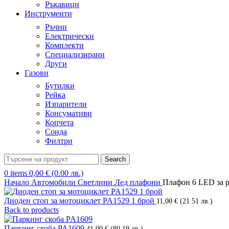
Ръкавици
Инструменти
Ръчни
Електрически
Комплекти
Специализирани
Други
Газови
Бутилки
Рейка
Изпарители
Консумативи
Копчета
Сонда
Филтри
Search
0
items
0,00
€
(0.00 лв.)
Начало
Автомобили
Светлини
Лед плафони
Плафон 6 LED за 
Диоден стоп за мотоциклет PA1529 1 брой
11,00
€
(21.51 лв.)
Back to products
Паркинг скоба PA1609
41,00
€
(80.19 лв.)