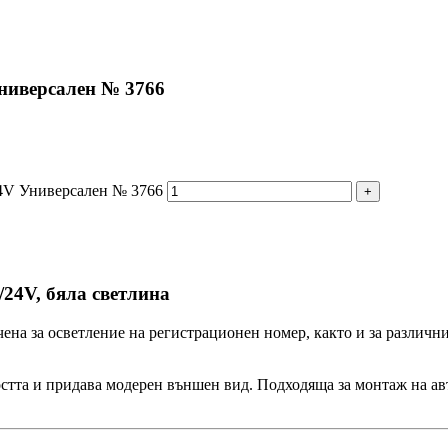
ниверсален № 3766
24V Универсален № 3766
24V, бяла светлина
чена за осветление на регистрационен номер, както и за разли
остта и придава модерен външен вид. Подходяща за монтаж на ав