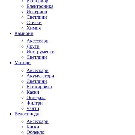
Екстериор
Електроника
Интериор
Светлини
Стелки
Химия
Камиони
Аксесоари
Други
Инструменти
Светлини
Мотори
Аксесоари
Акумулатори
Светлини
Екипировка
Каски
Огледала
Филтри
Чанти
Велосипеди
Аксесоари
Каски
Облекло