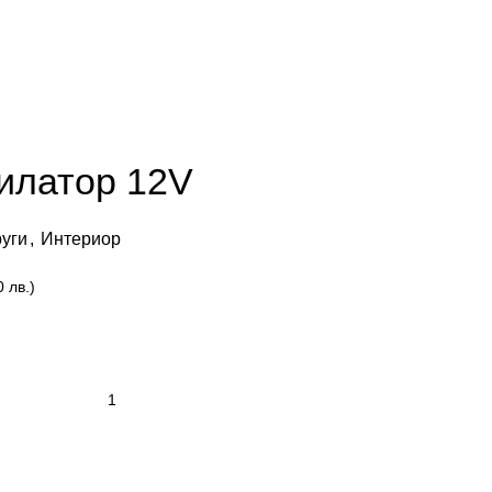
илатор 12V
уги
,
Интериор
0 лв.)