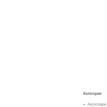
Абонирай се
Бъди първия който ще ознае за всичките ни промоции.
Категории
Аксесоари