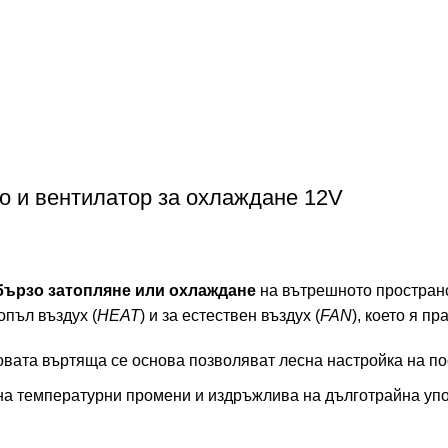
о и вентилатор за охлаждане 12V
бързо затопляне или охлаждане
на вътрешното пространс
опъл въздух (
HEAT
) и за естествен въздух (
FAN
), което я п
овата въртяща се основа позволяват лесна настройка на по
 на температурни промени и издръжлива на дълготрайна уп