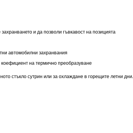
не захранването и да позволи гъвкавост на позицията
ртни автомобилни захранвания
к коефициент на термично преобразуване
еното стъкло сутрин или за охлаждане в горещите летни дни