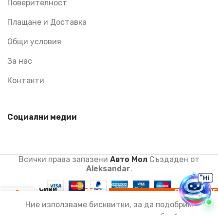
Поверителност
Плащане и Доставка
Общи условия
За нас
Контакти
Социални медии
Всички права запазени
Авто Мол
Създаден от
Aleksandar
.
Опашки за
притягане
Сиви
ДОБАВЯНЕ
0
3.6мм
КОЛИЧКАТ
Ние използваме бисквитки, за да подобрим
(370мм)
Меню
Количка
My account
вашето изживяване на нашия уебсайт.
100бр. в