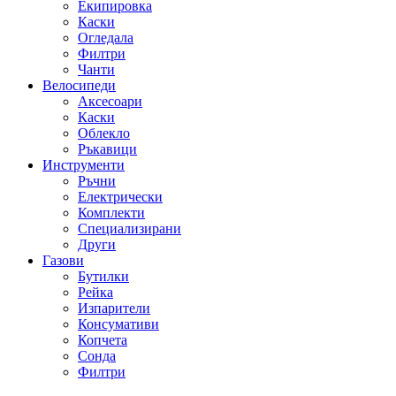
Екипировка
Каски
Огледала
Филтри
Чанти
Велосипеди
Аксесоари
Каски
Облекло
Ръкавици
Инструменти
Ръчни
Електрически
Комплекти
Специализирани
Други
Газови
Бутилки
Рейка
Изпарители
Консумативи
Копчета
Сонда
Филтри