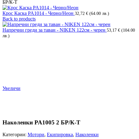
БР/К-Т
Крос Каска PA1014 - Черно/Неон
32,72
€
(64.00 лв.)
Back to products
Напречни греди за таван - NIKEN 122см - черен
53,17
€
(104.00
лв.)
Увеличи
Наколенки PA1005 2 БР/К-Т
Категории:
Мотори
,
Екипировка
,
Наколенки