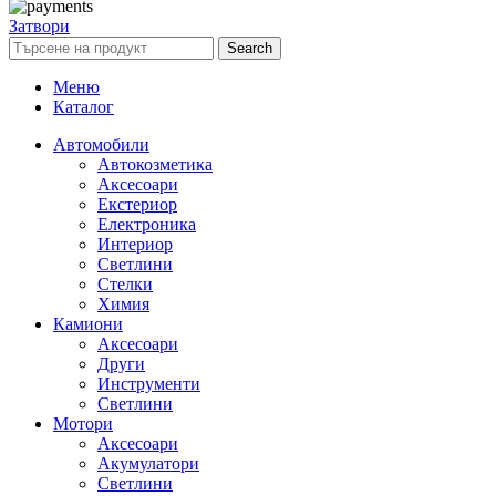
Затвори
Search
Меню
Каталог
Автомобили
Автокозметика
Аксесоари
Екстериор
Електроника
Интериор
Светлини
Стелки
Химия
Камиони
Аксесоари
Други
Инструменти
Светлини
Мотори
Аксесоари
Акумулатори
Светлини