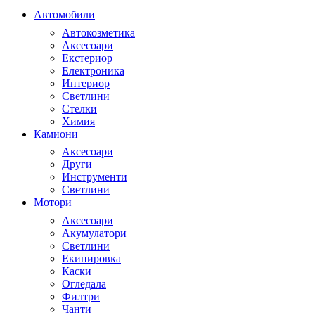
Автомобили
Автокозметика
Аксесоари
Екстериор
Електроника
Интериор
Светлини
Стелки
Химия
Камиони
Аксесоари
Други
Инструменти
Светлини
Мотори
Аксесоари
Акумулатори
Светлини
Екипировка
Каски
Огледала
Филтри
Чанти