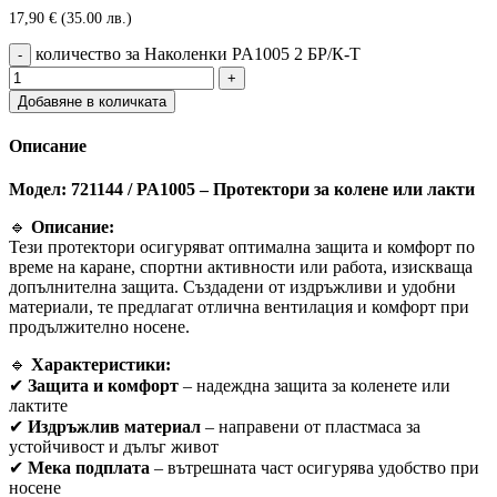
17,90
€
(35.00 лв.)
количество за Наколенки PA1005 2 БР/К-Т
Добавяне в количката
Описание
Модел: 721144 / PA1005 – Протектори за колене или лакти
🔹
Описание:
Тези протектори осигуряват оптимална защита и комфорт по
време на каране, спортни активности или работа, изискваща
допълнителна защита. Създадени от издръжливи и удобни
материали, те предлагат отлична вентилация и комфорт при
продължително носене.
🔹
Характеристики:
✔
Защита и комфорт
– надеждна защита за коленете или
лактите
✔
Издръжлив материал
– направени от пластмаса за
устойчивост и дълъг живот
✔
Мека подплата
– вътрешната част осигурява удобство при
носене