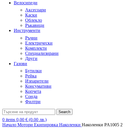
Велосипеди
Аксесоари
Каски
Облекло
Ръкавици
Инструменти
Ръчни
Електрически
Комплекти
Специализирани
Други
Газови
Бутилки
Рейка
Изпарители
Консумативи
Копчета
Сонда
Филтри
Search
0
items
0,00
€
(0.00 лв.)
Начало
Мотори
Екипировка
Наколенки
Наколенки PA1005 2