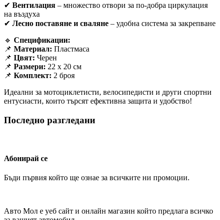
✔
Вентилация
– множество отвори за по-добра циркулация
на въздуха
✔
Лесно поставяне и сваляне
– удобна система за закрепване
🔹
Спецификации:
📌
Материал:
Пластмаса
📌
Цвят:
Черен
📌
Размери:
22 х 20 см
📌
Комплект:
2 броя
Идеални за мотоциклетисти, велосипедисти и други спортни
ентусиасти, които търсят ефективна защита и удобство!
Последно разгледани
Абонирай се
Бъди първия който ще ознае за всичките ни промоции.
Авто Мол е уеб сайт и онлайн магазин който предлага всичко
за вашият автомобил.