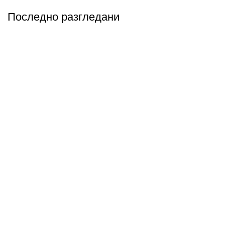
Последно разгледани
Абонирай се
Бъди първия който ще ознае за всичките ни промоции.