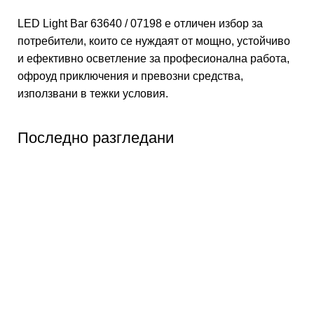
LED Light Bar 63640 / 07198 е отличен избор за
потребители, които се нуждаят от мощно, устойчиво
и ефективно осветление за професионална работа,
офроуд приключения и превозни средства,
използвани в тежки условия.
Последно разгледани
Абонирай се
Бъди първия който ще ознае за всичките ни
промоции.