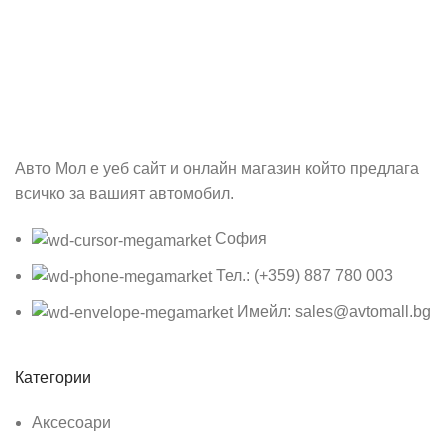
Абонирай се
Бъди първия който ще ознае за всичките ни промоции.
Авто Мол е уеб сайт и онлайн магазин който предлага
всичко за вашият автомобил.
София
Тел.: (+359) 887 780 003
Имейл: sales@avtomall.bg
Категории
Аксесоари