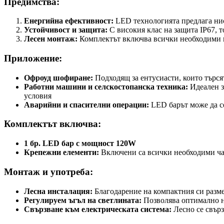
Предимства:
Енергийна ефективност:
LED технологията предлага нис
Устойчивост и защита:
С високия клас на защита IP67, т
Лесен монтаж:
Комплектът включва всички необходими к
Приложение:
Офроуд шофиране:
Подходящ за ентусиасти, които търся
Работни машини и селскостопанска техника:
Идеален з
условия
Аварийни и спасителни операции:
LED барът може да се
Комплектът включва:
1 бр. LED бар с мощност 120W
Крепежни елементи:
Включени са всички необходими ча
Монтаж и употреба:
Лесна инсталация:
Благодарение на компактния си разме
Регулируем ъгъл на светлината:
Позволява оптимално н
Свързване към електрическата система:
Лесно се свърз