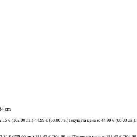
34 cm
2,15 € (102.00 лв.).
44,99
€
(88.00 лв.)
Текущата цена е: 44,99 € (88.00 лв.).
72,82 € (338.00 лв.).
155,43
€
(304.00 лв.)
Текущата цена е: 155,43 € (304.00 