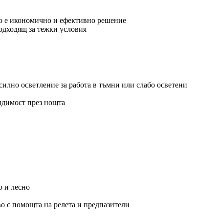
то е икономично и ефективно решение
подходящ за тежки условия
и
силно осветление за работа в тъмни или слабо осветени
идимост през нощта
о и лесно
во с помощта на релета и предпазители