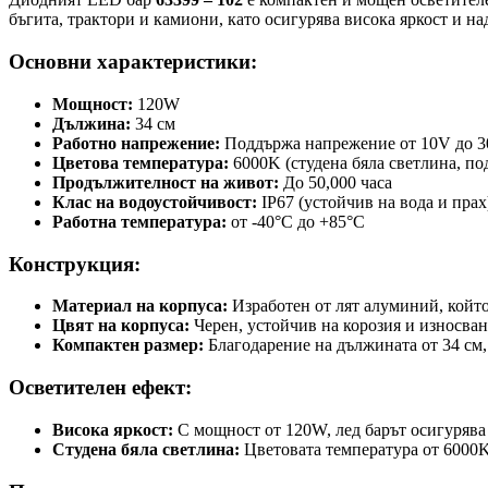
бъгита, трактори и камиони, като осигурява висока яркост и н
Основни характеристики:
Мощност:
120W
Дължина:
34 см
Работно напрежение:
Поддържа напрежение от 10V до 30
Цветова температура:
6000K (студена бяла светлина, по
Продължителност на живот:
До 50,000 часа
Клас на водоустойчивост:
IP67 (устойчив на вода и прах
Работна температура:
от -40°C до +85°C
Конструкция:
Материал на корпуса:
Изработен от лят алуминий, който
Цвят на корпуса:
Черен, устойчив на корозия и износван
Компактен размер:
Благодарение на дължината от 34 см,
Осветителен ефект:
Висока яркост:
С мощност от 120W, лед барът осигурява
Студена бяла светлина:
Цветовата температура от 6000K 