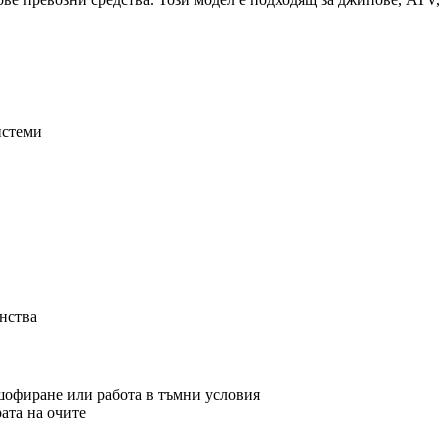
истеми
анства
шофиране или работа в тъмни условия
ата на очите