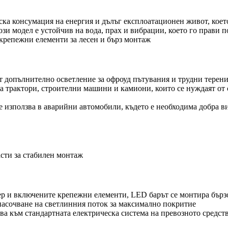
ка консумация на енергия и дълъг експлоатационен живот, кое
ози модел е устойчив на вода, прах и вибрации, което го прави 
репежни елементи за лесен и бърз монтаж
т допълнително осветление за офроуд пътувания и трудни терен
а трактори, строителни машини и камиони, които се нуждаят от 
 използва в аварийни автомобили, където е необходима добра в
сти за стабилен монтаж
р и включените крепежни елементи, LED барът се монтира бърз
асочване на светлинния поток за максимално покритие
ва към стандартната електрическа система на превозното средст