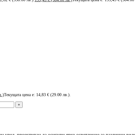
в.)
Текущата цена е: 14,83 € (29.00 лв.).
н уред, проектиран да осигури ярко осветление за различни вид