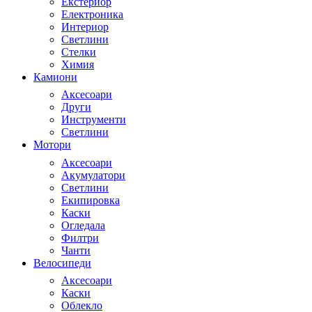
Екстериор
Електроника
Интериор
Светлини
Стелки
Химия
Камиони
Аксесоари
Други
Инструменти
Светлини
Мотори
Аксесоари
Акумулатори
Светлини
Екипировка
Каски
Огледала
Филтри
Чанти
Велосипеди
Аксесоари
Каски
Облекло