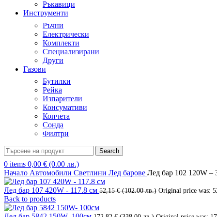
Ръкавици
Инструменти
Ръчни
Електрически
Комплекти
Специализирани
Други
Газови
Бутилки
Рейка
Изпарители
Консумативи
Копчета
Сонда
Филтри
Search
0
items
0,00
€
(0.00 лв.)
Начало
Автомобили
Светлини
Лед барове
Лед бар 102 120W – 
Лед бар 107 420W - 117.8 см
52,15
€
(102.00 лв.)
Original price was: 5
Back to products
Лед бар 5842 150W- 100см
172,82
€
(338.00 лв.)
Original price was: 1