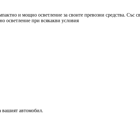
омпактно и мощно осветление за своите превозни средства. Със с
но осветление при всякакви условия
а вашият автомобил.