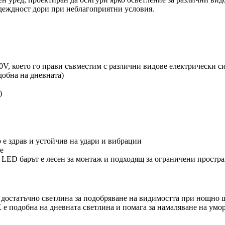
адеждност дори при неблагоприятни условия.
V, което го прави съвместим с различни видове електрически с
добна на дневната)
)
 е здрав и устойчив на удари и вибрации
е
 LED барът е лесен за монтаж и подходящ за ограничени простр
 достатъчно светлина за подобряване на видимостта при нощно 
е подобна на дневната светлина и помага за намаляване на умор