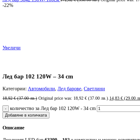
-22%
Увеличи
Лед бар 102 120W – 34 cm
Категории:
Автомобили
,
Лед барове
,
Светлини
18,92
€
(37.00 лв.)
Original price was: 18,92 € (37.00 лв.).
14,83
€
(29.00 л
количество за Лед бар 102 120W - 34 cm
Добавяне в количката
Описание
Диодният LED бар
63399 – 102
е компактен и мощен осветителе