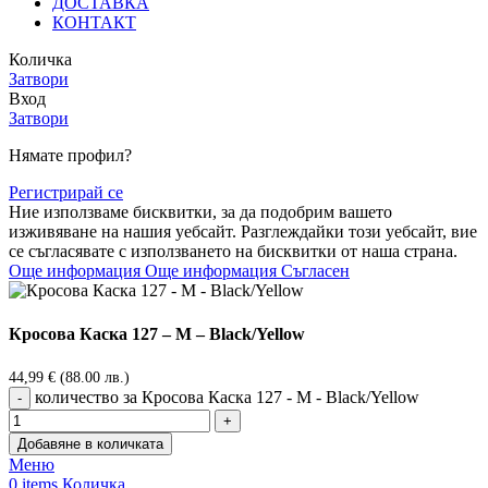
ДОСТАВКА
КОНТАКТ
Количка
Затвори
Вход
Затвори
Нямате профил?
Регистрирай се
Ние използваме бисквитки, за да подобрим вашето
изживяване на нашия уебсайт. Разглеждайки този уебсайт, вие
се съгласявате с използването на бисквитки от наша страна.
Още информация
Още информация
Съгласен
Кросова Каска 127 – M – Black/Yellow
44,99
€
(88.00 лв.)
количество за Кросова Каска 127 - M - Black/Yellow
Добавяне в количката
Меню
0
items
Количка