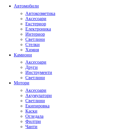
Автомобили
Автокозметика
Аксесоари
Екстериор
Електроника
Интериор
Светлини
Стелки
Химия
Камиони
Аксесоари
Други
Инструменти
Светлини
Мотори
Аксесоари
Акумулатори
Светлини
Екипировка
Каски
Огледала
Филтри
Чанти