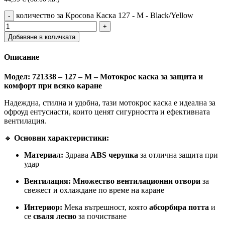
количество за Кросова Каска 127 - M - Black/Yellow
Добавяне в количката
Описание
Модел: 721338 – 127 – M – Мотокрос каска за защита и
комфорт при всяко каране
Надеждна, стилна и удобна, тази мотокрос каска е идеална за
офроуд ентусиасти, които ценят сигурността и ефективната
вентилация.
🔹
Основни характеристики:
Материал:
Здрава
ABS черупка
за отлична защита при
удар
Вентилация:
Множество вентилационни отвори
за
свежест и охлаждане по време на каране
Интериор:
Мека вътрешност, която
абсорбира потта
и
се
сваля лесно
за почистване