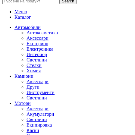
Search
Меню
Каталог
Автомобили
Автокозметика
Аксесоари
Екстериор
Електроника
Интериор
Светлини
Стелки
Химия
Камиони
Аксесоари
Други
Инструменти
Светлини
Мотори
Аксесоари
Акумулатори
Светлини
Екипировка
Каски