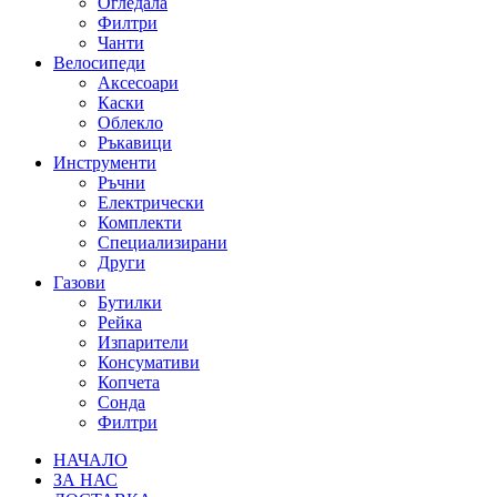
Огледала
Филтри
Чанти
Велосипеди
Аксесоари
Каски
Облекло
Ръкавици
Инструменти
Ръчни
Електрически
Комплекти
Специализирани
Други
Газови
Бутилки
Рейка
Изпарители
Консумативи
Копчета
Сонда
Филтри
НАЧАЛО
ЗА НАС