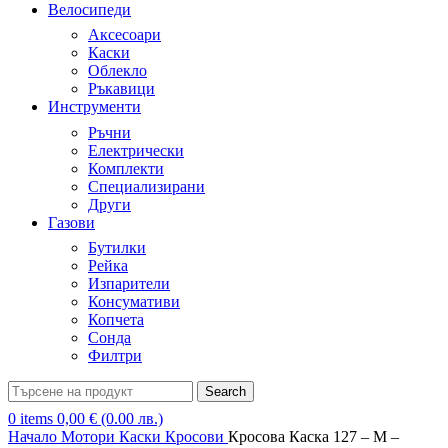
Велосипеди
Аксесоари
Каски
Облекло
Ръкавици
Инструменти
Ръчни
Електрически
Комплекти
Специализирани
Други
Газови
Бутилки
Рейка
Изпарители
Консумативи
Копчета
Сонда
Филтри
Search
0
items
0,00
€
(0.00 лв.)
Начало
Мотори
Каски
Кросови
Кросова Каска 127 – M –