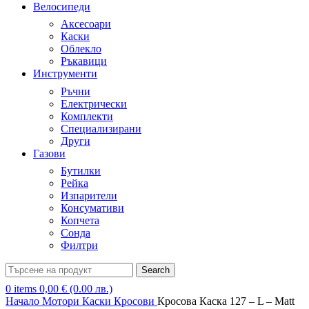
Велосипеди
Аксесоари
Каски
Облекло
Ръкавици
Инструменти
Ръчни
Електрически
Комплекти
Специализирани
Други
Газови
Бутилки
Рейка
Изпарители
Консумативи
Копчета
Сонда
Филтри
Search
0
items
0,00
€
(0.00 лв.)
Начало
Мотори
Каски
Кросови
Кросова Каска 127 – L – Matt