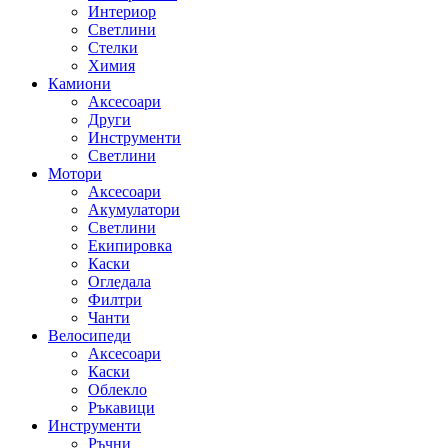
Интериор
Светлини
Стелки
Химия
Камиони
Аксесоари
Други
Инструменти
Светлини
Мотори
Аксесоари
Акумулатори
Светлини
Екипировка
Каски
Огледала
Филтри
Чанти
Велосипеди
Аксесоари
Каски
Облекло
Ръкавици
Инструменти
Ръчни