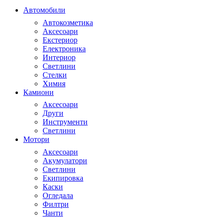
Автомобили
Автокозметика
Аксесоари
Екстериор
Електроника
Интериор
Светлини
Стелки
Химия
Камиони
Аксесоари
Други
Инструменти
Светлини
Мотори
Аксесоари
Акумулатори
Светлини
Екипировка
Каски
Огледала
Филтри
Чанти