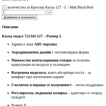
количество за Кросова Каска 127 - L - Matt Black/Red
Добавяне в количката
Описание
Каска модел 721343-127 – Размер L
Здрава и лека
ABS черупка
Аеродинамичен дизайн
с оптимизирана форма
Множество вентилационни отвори
за отлична
циркулация на въздуха и охлаждане
Вътрешна подплата
, която абсорбира потта – за
комфорт при интензивно каране
Сваляема и пераща се вътрешност
– лесна поддръжка
Регулируема, подвижна козирка
– адаптира се според
нуждите
Размер:
L