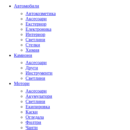
Автомобили
Автокозметика
Аксесоари
Екстериор
Електроника
Интериор
Светлини
Стелки
Химия
Камиони
Аксесоари
Други
Инструменти
Светлини
Мотори
Аксесоари
Акумулатори
Светлини
Екипировка
Каски
Огледала
Филтри
Чанти