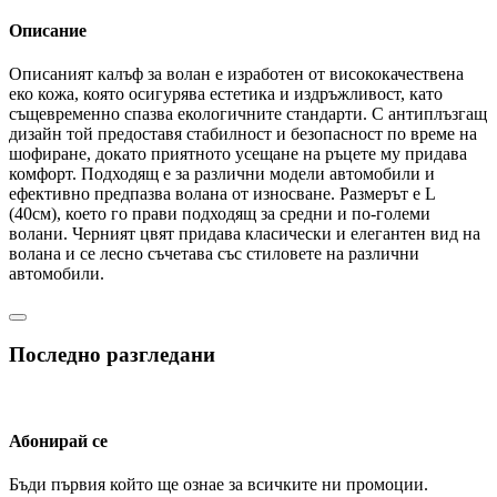
Описание
Описаният калъф за волан е изработен от висококачествена
еко кожа, която осигурява естетика и издръжливост, като
същевременно спазва екологичните стандарти. С антиплъзгащ
дизайн той предоставя стабилност и безопасност по време на
шофиране, докато приятното усещане на ръцете му придава
комфорт. Подходящ е за различни модели автомобили и
ефективно предпазва волана от износване. Размерът е L
(40см), което го прави подходящ за средни и по-големи
волани. Черният цвят придава класически и елегантен вид на
волана и се лесно съчетава със стиловете на различни
автомобили.
Последно разгледани
Абонирай се
Бъди първия който ще ознае за всичките ни промоции.