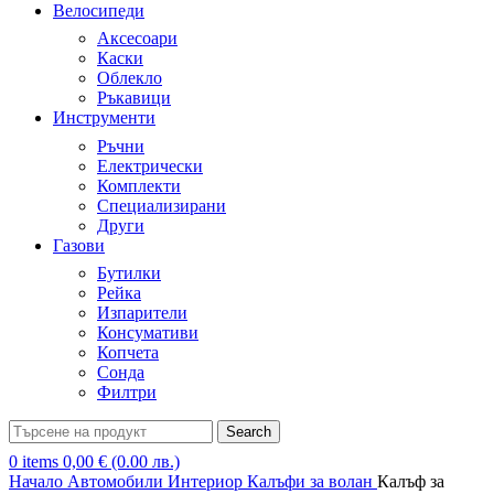
Велосипеди
Аксесоари
Каски
Облекло
Ръкавици
Инструменти
Ръчни
Електрически
Комплекти
Специализирани
Други
Газови
Бутилки
Рейка
Изпарители
Консумативи
Копчета
Сонда
Филтри
Search
0
items
0,00
€
(0.00 лв.)
Начало
Автомобили
Интериор
Калъфи за волан
Калъф за