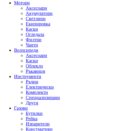
Мотори
Аксесоари
Акумулатори
Светлини
Екипировка
Каски
Огледала
Филтри
Чанти
Велосипеди
Аксесоари
Каски
Облекло
Ръкавици
Инструменти
Ръчни
Електрически
Комплекти
Специализирани
Други
Газови
Бутилки
Рейка
Изпарители
Консумативи