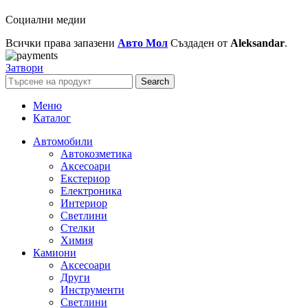
Социални медии
Всички права запазени
Авто Мол
Създаден от
Aleksandar
.
Затвори
Search
Меню
Каталог
Автомобили
Автокозметика
Аксесоари
Екстериор
Електроника
Интериор
Светлини
Стелки
Химия
Камиони
Аксесоари
Други
Инструменти
Светлини