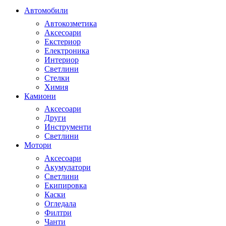
Автомобили
Автокозметика
Аксесоари
Екстериор
Електроника
Интериор
Светлини
Стелки
Химия
Камиони
Аксесоари
Други
Инструменти
Светлини
Мотори
Аксесоари
Акумулатори
Светлини
Екипировка
Каски
Огледала
Филтри
Чанти