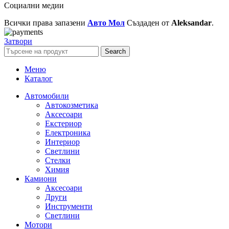
Социални медии
Всички права запазени
Авто Мол
Създаден от
Aleksandar
.
Затвори
Search
Меню
Каталог
Автомобили
Автокозметика
Аксесоари
Екстериор
Електроника
Интериор
Светлини
Стелки
Химия
Камиони
Аксесоари
Други
Инструменти
Светлини
Мотори