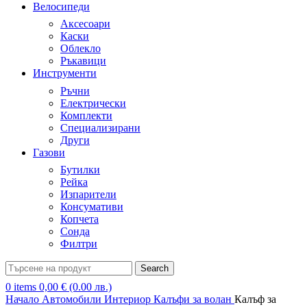
Велосипеди
Аксесоари
Каски
Облекло
Ръкавици
Инструменти
Ръчни
Електрически
Комплекти
Специализирани
Други
Газови
Бутилки
Рейка
Изпарители
Консумативи
Копчета
Сонда
Филтри
Search
0
items
0,00
€
(0.00 лв.)
Начало
Автомобили
Интериор
Калъфи за волан
Калъф за