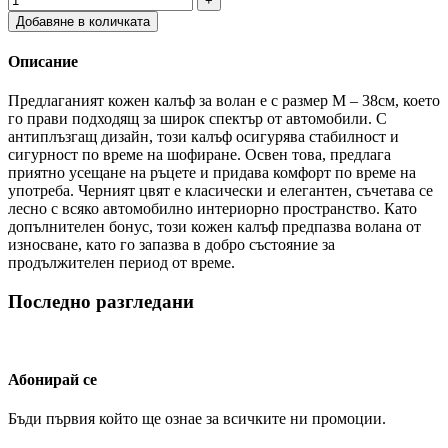
Добавяне в количката
Описание
Предлаганият кожен калъф за волан е с размер М – 38см, което
го прави подходящ за широк спектър от автомобили. С
антиплъзгащ дизайн, този калъф осигурява стабилност и
сигурност по време на шофиране. Освен това, предлага
приятно усещане на ръцете и придава комфорт по време на
употреба. Черният цвят е класически и елегантен, съчетава се
лесно с всяко автомобилно интериорно пространство. Като
допълнителен бонус, този кожен калъф предпазва волана от
износване, като го запазва в добро състояние за
продължителен период от време.
Последно разгледани
Абонирай се
Бъди първия който ще ознае за всичките ни промоции.