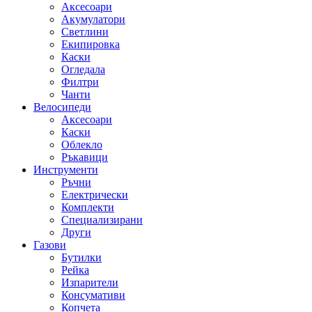
Аксесоари
Акумулатори
Светлини
Екипировка
Каски
Огледала
Филтри
Чанти
Велосипеди
Аксесоари
Каски
Облекло
Ръкавици
Инструменти
Ръчни
Електрически
Комплекти
Специализирани
Други
Газови
Бутилки
Рейка
Изпарители
Консумативи
Копчета